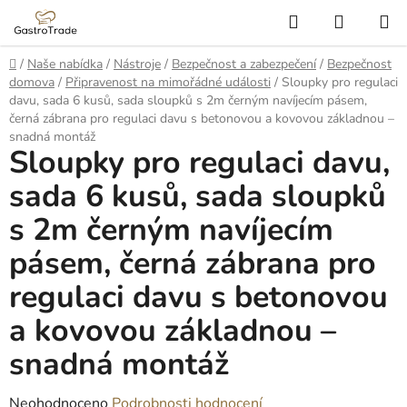
Přejít
Hledat
NÁKUP
na
KOŠÍK
obsah
Domů
/
Naše nabídka
/
Nástroje
/
Bezpečnost a zabezpečení
/
Bezpečnost
domova
/
Připravenost na mimořádné události
/
Sloupky pro regulaci
davu, sada 6 kusů, sada sloupků s 2m černým navíjecím pásem,
černá zábrana pro regulaci davu s betonovou a kovovou základnou –
snadná montáž
Sloupky pro regulaci davu,
sada 6 kusů, sada sloupků
s 2m černým navíjecím
pásem, černá zábrana pro
regulaci davu s betonovou
a kovovou základnou –
snadná montáž
Průměrné
Neohodnoceno
Podrobnosti hodnocení