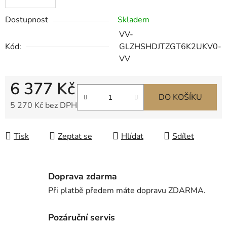
Dostupnost
Skladem
VV-
Kód:
GLZHSHDJTZGT6K2UKV0-
VV
6 377 Kč
DO KOŠÍKU
5 270 Kč bez DPH
Měrná cena:
Tisk
Zeptat se
Hlídat
Sdílet
Doprava zdarma
Při platbě předem máte dopravu ZDARMA.
Pozáruční servis