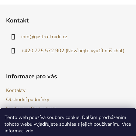
Z
á
Kontakt
p
a
info
@
gastro-trade.cz
t
í
+420 775 572 902 (Neváhejte využít náš chat)
Informace pro vás
Kontakty
Obchodní podmínky
Uvařte si s Gastrotrade
Tento web používá soubory cookie. Dalším procházením
Naše produkty - Tipy a triky
tohoto webu vyjadřujete souhlas s jejich používáním.. Více
Reklamace zboží
informací
zde
.
Moje objednávka