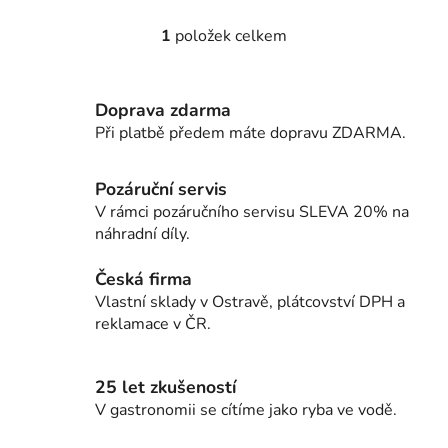
1
položek celkem
O
v
l
Doprava zdarma
á
d
Při platbě předem máte dopravu ZDARMA.
a
c
Pozáruční servis
í
V rámci pozáručního servisu SLEVA 20% na
p
náhradní díly.
r
v
Česká firma
k
Vlastní sklady v Ostravě, plátcovství DPH a
y
reklamace v ČR.
v
ý
p
25 let zkušeností
i
V gastronomii se cítíme jako ryba ve vodě.
s
u