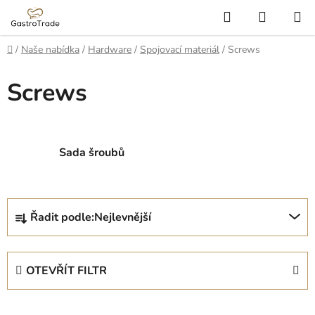
Přejít
Hledat
NÁKUP
na
KOŠÍK
obsah
Domů
/
Naše nabídka
/
Hardware
/
Spojovací materiál
/
Screws
Screws
Sada šroubů
Ř
Řadit podle:
Nejlevnější
a
z
e
OTEVŘÍT FILTR
n
í
V