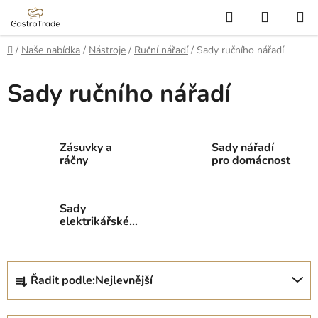
Přejít
Hledat
NÁKUP
na
KOŠÍK
obsah
Domů
/
Naše nabídka
/
Nástroje
/
Ruční nářadí
/
Sady ručního nářadí
Sady ručního nářadí
Zásuvky a
Sady nářadí
ráčny
pro domácnost
Sady
elektrikářského
nářadí
Ř
Řadit podle:
Nejlevnější
a
z