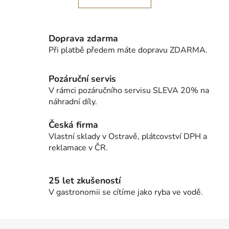
o
d
v
a
á
c
n
Doprava zdarma
í
í
Při platbě předem máte dopravu ZDARMA.
p
r
v
Pozáruční servis
k
V rámci pozáručního servisu SLEVA 20% na
y
náhradní díly.
v
ý
Česká firma
p
Vlastní sklady v Ostravě, plátcovství DPH a
i
reklamace v ČR.
s
u
25 let zkušeností
V gastronomii se cítíme jako ryba ve vodě.
Z