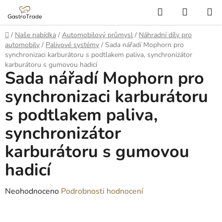
Přejít
Hledat
NÁKUP
na
KOŠÍK
obsah
Domů
/
Naše nabídka
/
Automobilový průmysl
/
Náhradní díly pro
automobily
/
Palivové systémy
/
Sada nářadí Mophorn pro
synchronizaci karburátoru s podtlakem paliva, synchronizátor
karburátoru s gumovou hadicí
Sada nářadí Mophorn pro
synchronizaci karburátoru
s podtlakem paliva,
synchronizátor
karburátoru s gumovou
hadicí
Průměrné
Neohodnoceno
Podrobnosti hodnocení
hodnocení
produktu