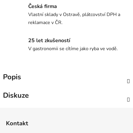
Česká firma
Vlastní sklady v Ostravě, plátcovství DPH a
reklamace v ČR.
25 let zkušeností
V gastronomii se cítíme jako ryba ve vodě.
Popis
Diskuze
Z
á
Kontakt
p