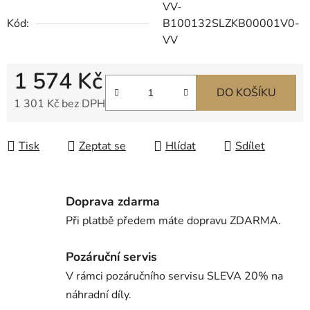
VV-
Kód:
B100132SLZKB00001V0-
VV
1 574 Kč
DO KOŠÍKU
1 301 Kč bez DPH
Měrná cena:
Tisk
Zeptat se
Hlídat
Sdílet
Doprava zdarma
Při platbě předem máte dopravu ZDARMA.
Pozáruční servis
V rámci pozáručního servisu SLEVA 20% na
náhradní díly.