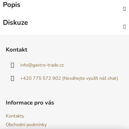
Popis
Diskuze
Z
á
Kontakt
p
a
info
@
gastro-trade.cz
t
í
+420 775 572 902 (Neváhejte využít náš chat)
Informace pro vás
Kontakty
Obchodní podmínky