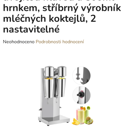
hrnkem, stříbrný výrobník
mléčných koktejlů, 2
nastavitelné
Průměrné
Neohodnoceno
Podrobnosti hodnocení
hodnocení
produktu
je
0,0
z
5
hvězdiček.