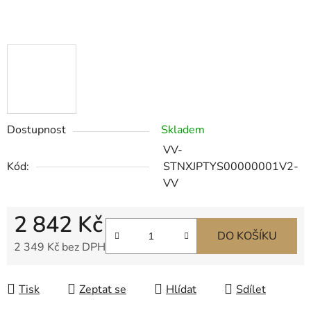
Dostupnost
Skladem
VV-
Kód:
STNXJPTYS00000001V2-
VV
2 842 Kč
DO KOŠÍKU
2 349 Kč bez DPH
Měrná cena:
Tisk
Zeptat se
Hlídat
Sdílet