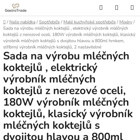
Přejít
Hledat
NÁKUP
na
KOŠÍK
obsah
Domů
/
Naše nabídka
/
Spotřebiče
/
Malé kuchyňské spotřebiče
/
Mixéry
/
Sada na výrobu mléčných koktejlů , elektrický výrobník mléčných
koktejlů z nerezové oceli, 180W výrobník mléčných koktejlů, klasický
výrobník mléčných koktejlů s dvojitou hlavou a 800ml hrnkem,
stříbrný výrobník mléčných koktejlů, 2 nastavitelné
Sada na výrobu mléčných
koktejlů , elektrický
výrobník mléčných
koktejlů z nerezové oceli,
180W výrobník mléčných
koktejlů, klasický výrobník
mléčných koktejlů s
dvojitou hlavou a 800ml