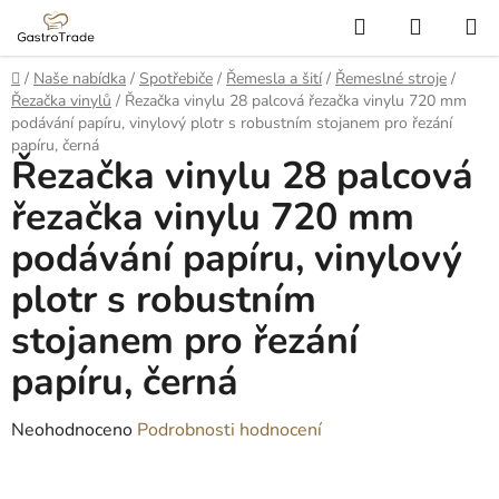
Přejít
Hledat
NÁKUP
na
KOŠÍK
obsah
Domů
/
Naše nabídka
/
Spotřebiče
/
Řemesla a šití
/
Řemeslné stroje
/
Řezačka vinylů
/
Řezačka vinylu 28 palcová řezačka vinylu 720 mm
podávání papíru, vinylový plotr s robustním stojanem pro řezání
papíru, černá
Řezačka vinylu 28 palcová
řezačka vinylu 720 mm
podávání papíru, vinylový
plotr s robustním
stojanem pro řezání
papíru, černá
Průměrné
Neohodnoceno
Podrobnosti hodnocení
hodnocení
produktu