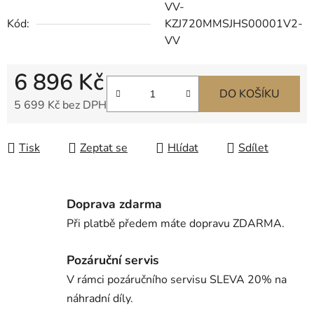
VV-
Kód:
KZJ720MMSJHS00001V2-
VV
6 896 Kč
DO KOŠÍKU
5 699 Kč bez DPH
Měrná cena:
Tisk
Zeptat se
Hlídat
Sdílet
Doprava zdarma
Při platbě předem máte dopravu ZDARMA.
Pozáruční servis
V rámci pozáručního servisu SLEVA 20% na
náhradní díly.