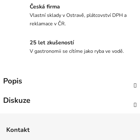
Česká firma
Vlastní sklady v Ostravě, plátcovství DPH a
reklamace v ČR.
25 let zkušeností
V gastronomii se cítíme jako ryba ve vodě.
Popis
Diskuze
Z
á
Kontakt
p