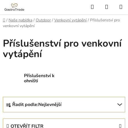
Přejít
Hledat
NÁKUP
na
KOŠÍK
obsah
Domů
/
Naše nabídka
/
Outdoor
/
Venkovní vytápění
/
Příslušenství pro
venkovní vytápění
Příslušenství pro venkovní
vytápění
Příslušenství k
ohništi
Ř
Řadit podle:
Nejlevnější
a
z
e
OTEVŘÍT FILTR