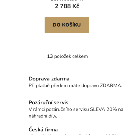
ohniště z nerezové oceli
2 788 Kč
pro venkovní ohniště na
terasu a zahradu
DO KOŠÍKU
13
položek celkem
O
v
l
Doprava zdarma
á
d
Při platbě předem máte dopravu ZDARMA.
a
c
Pozáruční servis
í
V rámci pozáručního servisu SLEVA 20% na
p
náhradní díly.
r
v
Česká firma
k