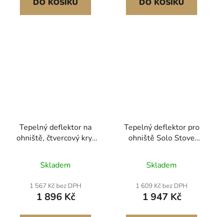
DO KOŠÍKU
DO KOŠÍKU
Tepelný deflektor na
Tepelný deflektor pro
ohniště, čtvercový kryt
ohniště Solo Stove
venkovního hořáku
Yukon, kulatý ohniště o
645x645x370 mm,
průměru 508 mm pro
Skladem
Skladem
nerezová ocel,
ohniště na dřevo,
kempování, spalování
difuzor z nerezové oceli
1 567 Kč bez DPH
1 609 Kč bez DPH
dřeva, zatlačení a
304, odnímatelný kryt
1 896 Kč
1 947 Kč
vytažení tepla se 4
hořáku, kempingové
skládacími nohami a
příslušenství