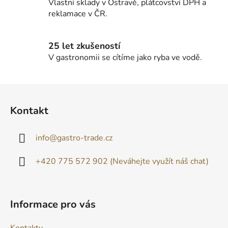
Vlastní sklady v Ostravě, plátcovství DPH a
y
reklamace v ČR.
v
ý
p
25 let zkušeností
i
V gastronomii se cítíme jako ryba ve vodě.
s
u
Z
á
Kontakt
p
a
info
@
gastro-trade.cz
t
í
+420 775 572 902 (Neváhejte využít náš chat)
Informace pro vás