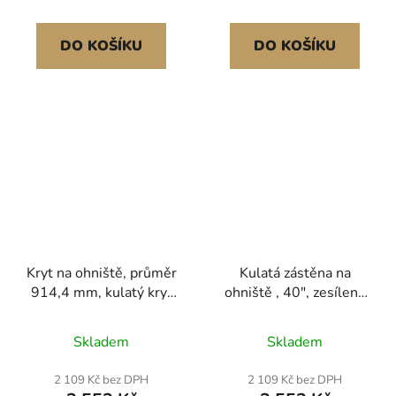
příslušenství
ohniště na terasu a
zahradu
DO KOŠÍKU
DO KOŠÍKU
Kryt na ohniště, průměr
Kulatá zástěna na
914,4 mm, kulatý kryt
ohniště , 40", zesílený
na ohniště,
kovový kryt z odolné
příslušenství, kovový
oceli, venkovní víko
Skladem
Skladem
kryt na ohniště, snadno
ohniště, snadno
otevíratelné kryty na
otevíratelné horní
2 109 Kč bez DPH
2 109 Kč bez DPH
ohniště z nerezové oceli
kulaté kryty s kruhovou