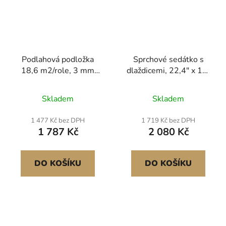
Podlahová podložka
Sprchové sedátko s
18,6 m2/role, 3 mm
dlaždicemi, 22,4" x 16"
silná laminátová
x 20", připravené k
podložka s připojenou
obložení dlažbou,
Skladem
Skladem
parozábranou, odolná
vodotěsné z výroby a
vláknitá fólie + PE fólie,
100% nepropustné,
1 477 Kč bez DPH
1 719 Kč bez DPH
zvuková izolace a
rohové sprchové
1 787 Kč
2 080 Kč
redukce hluku, ideální
sedátko s obklady,
pro vinylové dřevěné
nosnost 440 liber,
podlahy
trojúhelníková sprchová
DO KOŠÍKU
DO KOŠÍKU
lavice