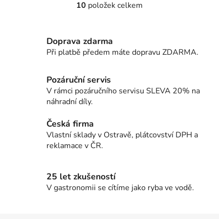
10
položek celkem
O
v
l
Doprava zdarma
á
d
Při platbě předem máte dopravu ZDARMA.
a
c
Pozáruční servis
í
V rámci pozáručního servisu SLEVA 20% na
p
náhradní díly.
r
v
Česká firma
k
Vlastní sklady v Ostravě, plátcovství DPH a
y
reklamace v ČR.
v
ý
p
25 let zkušeností
i
V gastronomii se cítíme jako ryba ve vodě.
s
u