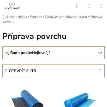
Přejít
Hledat
NÁKUP
na
KOŠÍK
obsah
Domů
/
Naše nabídka
/
Podlahy
/
Dodávky podlahových krytin
/
Příprava
povrchu
Příprava povrchu
Ř
Řadit podle:
Nejlevnější
a
z
e
OTEVŘÍT FILTR
n
í
V
p
ý
r
p
o
i
d