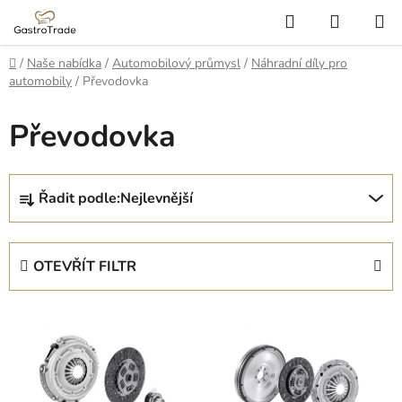
Přejít
Hledat
NÁKUP
na
KOŠÍK
obsah
Domů
/
Naše nabídka
/
Automobilový průmysl
/
Náhradní díly pro
automobily
/
Převodovka
Převodovka
Ř
Řadit podle:
Nejlevnější
a
z
e
OTEVŘÍT FILTR
n
í
V
p
ý
r
p
o
i
d