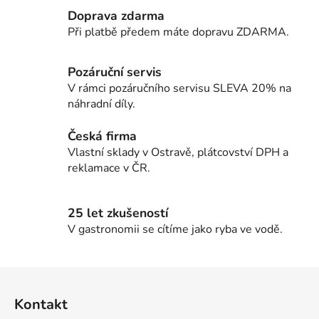
l
Doprava zdarma
á
d
Při platbě předem máte dopravu ZDARMA.
a
c
Pozáruční servis
í
V rámci pozáručního servisu SLEVA 20% na
p
náhradní díly.
r
v
Česká firma
k
Vlastní sklady v Ostravě, plátcovství DPH a
y
reklamace v ČR.
v
ý
p
25 let zkušeností
i
V gastronomii se cítíme jako ryba ve vodě.
s
u
Z
á
Kontakt
p