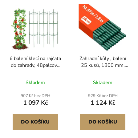
6 balení klecí na rajčata
Zahradní kůly , balení
do zahrady, 48palcové
25 kusů, 1800 mm,
kolíky na rajčata,
Kovové kůly na rajčata s
podpěra, stohovatelná
plastovým potahem,
Skladem
Skladem
klec na vysoké rostliny,
Zahradní tyče pro
pro vyvýšený záhon,
podepření rostlin, se
907 Kč bez DPH
929 Kč bez DPH
zeleninu, květiny a
špičatým koncem a
1 097 Kč
1 124 Kč
popínavé rostliny
protiskluzovými
výstupky pro pěstování
popínavých rostlin,
DO KOŠÍKU
DO KOŠÍKU
venkovní zeleniny
Zajišťují vzpřímený růst