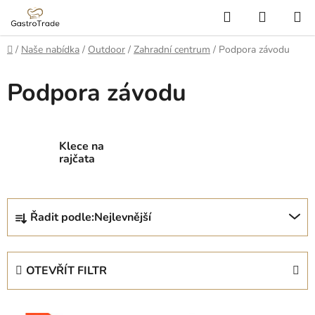
Přejít
Hledat
NÁKUP
na
KOŠÍK
obsah
Domů
/
Naše nabídka
/
Outdoor
/
Zahradní centrum
/
Podpora závodu
Podpora závodu
Klece na
rajčata
Ř
Řadit podle:
Nejlevnější
a
z
e
OTEVŘÍT FILTR
n
í
V