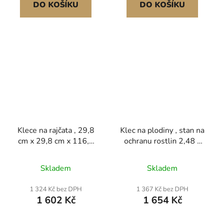
DO KOŠÍKU
DO KOŠÍKU
Klece na rajčata , 29,8
Klec na plodiny , stan na
cm x 29,8 cm x 116,1
ochranu rostlin 2,48 x
cm, 5 kusů, čtvercové
1,2 x 1,2 m s dveřmi na
podpěrné klece na
zip, větruvzdorná vysoká
Skladem
Skladem
rostliny, stříbrné
klec na plodiny, snadná
ocelové věže na rajčata
instalace, venkovní kryt
1 324 Kč bez DPH
1 367 Kč bez DPH
s PVC povlakem pro
na vyvýšený záhon s
1 602 Kč
1 654 Kč
popínavou zeleninu,
rámem, síťovina na
rostliny, květiny a ovoce
rostliny pro zahradu,