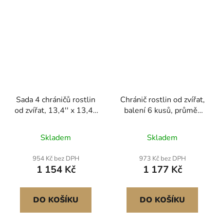
Sada 4 chráničů rostlin
Chránič rostlin od zvířat,
od zvířat, 13,4'' x 13,4''
balení 6 kusů, průměr
chránič rostlin z pletiva,
32,6 cm x výška 36 cm,
klece na rostliny pro
chránič rostlin z pletiva,
Skladem
Skladem
venkovní rostliny,
klece na venkovní
květiny a zeleninu, drží
rostliny, květiny a
954 Kč bez DPH
973 Kč bez DPH
veverky venku, 16 ks
zeleninu, zabraňuje
1 154 Kč
1 177 Kč
kovových sítí
vniknutí veverek, kuřat a
králíčků, 18 ks kovových
sítí
DO KOŠÍKU
DO KOŠÍKU