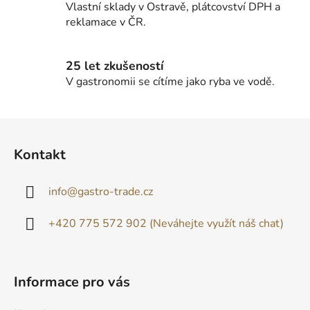
Vlastní sklady v Ostravě, plátcovství DPH a
y
reklamace v ČR.
v
ý
p
25 let zkušeností
i
V gastronomii se cítíme jako ryba ve vodě.
s
u
Z
á
Kontakt
p
a
info
@
gastro-trade.cz
t
í
+420 775 572 902 (Neváhejte využít náš chat)
Informace pro vás