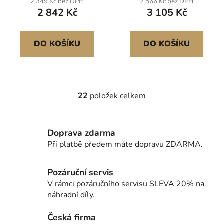
2 349 Kč bez DPH
2 566 Kč bez DPH
špičatým koncem a
špičatým koncem a
2 842 Kč
3 105 Kč
protiskluzovými
protiskluzovými
výstupky pro pěstování
výstupky pro pěstování
popínavých rostlin,
popínavých rostlin,
DO KOŠÍKU
DO KOŠÍKU
venkovní zeleniny
venkovní zeleniny
Zajišťují vzpřímený
Zajišťují vzpřímený
22
položek celkem
O
v
l
Doprava zdarma
á
d
Při platbě předem máte dopravu ZDARMA.
a
c
Pozáruční servis
í
V rámci pozáručního servisu SLEVA 20% na
p
náhradní díly.
r
v
Česká firma
k