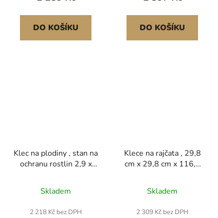
protiskluzovými
vyvýšený záhon, síť na
výstupky pro pěstování
rajčata pro zahradu,
popínavých rostlin,
terasu, trávník Klec na
DO KOŠÍKU
DO KOŠÍKU
venkovní zeleniny
plodiny Silná odolnost
Zajišťují vzpřímený
Klec na plodiny , stan na
Klece na rajčata , 29,8
ochranu rostlin 2,9 x
cm x 29,8 cm x 116,1
1,94 x 1,94 m s dveřmi
cm, balení 10 kusů
na zip, větruvzdorná
čtvercových klecí na
Skladem
Skladem
vysoká klec na plodiny,
podporu rostlin, zelené
snadná instalace,
ocelové věže na rajčata
2 218 Kč bez DPH
2 309 Kč bez DPH
venkovní kryt na
s PVC potahem pro