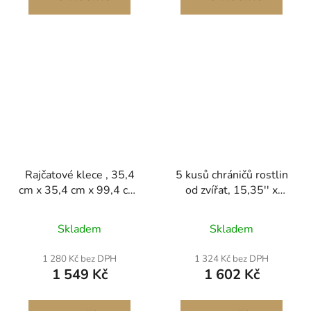
Rajčatové klece , 35,4
5 kusů chráničů rostlin
cm x 35,4 cm x 99,4 cm,
od zvířat, 15,35'' x
balení 3 kusů, čtvercové
15,35'' chránič rostlin z
podpěrné klece na
pletiva, klece na rostliny
Skladem
Skladem
rostliny, odolné, zelené
pro venkovní rostliny,
ocelové věže na rajčata
květiny a zeleninu, drží
1 280 Kč bez DPH
1 324 Kč bez DPH
s PVC potahem pro
veverky venku, 20 ks
1 549 Kč
1 602 Kč
popínavou zeleninu,
kovových sítí
rostliny, květiny a ovoce