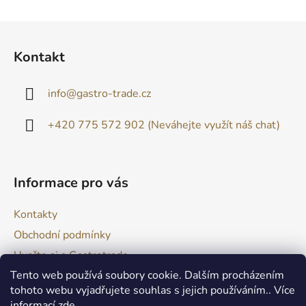
u
Z
á
Kontakt
p
a
info
@
gastro-trade.cz
t
í
+420 775 572 902 (Neváhejte využít náš chat)
Informace pro vás
Kontakty
Obchodní podmínky
Uvařte si s Gastrotrade
Tento web používá soubory cookie. Dalším procházením
Naše produkty - Tipy a triky
tohoto webu vyjadřujete souhlas s jejich používáním.. Více
Reklamace zboží
informací
zde
.