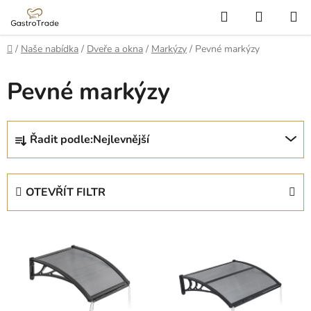
Přejít
Hledat
NÁKUP
na
KOŠÍK
obsah
Domů
/
Naše nabídka
/
Dveře a okna
/
Markýzy
/
Pevné markýzy
Pevné markýzy
Ř
Řadit podle:
Nejlevnější
a
z
e
OTEVŘÍT FILTR
n
í
V
p
ý
r
p
o
i
d
s
u