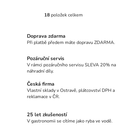
18
položek celkem
O
v
l
Doprava zdarma
á
d
Při platbě předem máte dopravu ZDARMA.
a
c
Pozáruční servis
í
V rámci pozáručního servisu SLEVA 20% na
p
náhradní díly.
r
v
Česká firma
k
Vlastní sklady v Ostravě, plátcovství DPH a
y
reklamace v ČR.
v
ý
p
25 let zkušeností
i
V gastronomii se cítíme jako ryba ve vodě.
s