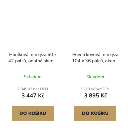
Hliníková markýza 60 x
Pevná kovová markýza
42 palců, odolná okenní
104 x 36 palců, okenní
a dveřní stříška, lehká a
a dveřní stříška, stabilní
stabilní hliníková
trojúhelníkový ocelový
Skladem
Skladem
markýza na dveře,
rám, markýzy na dveře,
venkovní, déšť, sníh,
venkovní ochrana proti
2 849 Kč bez DPH
3 219 Kč bez DPH
ochrana proti slunci pro
dešti, sněhu a slunci pro
3 447 Kč
3 895 Kč
dveře, vchod, okna,
vstupní dveře, okna,
terasu, verandu
verandy, balkony
DO KOŠÍKU
DO KOŠÍKU