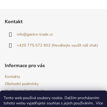
Z
á
Kontakt
p
a
info
@
gastro-trade.cz
t
í
+420 775 572 902 (Neváhejte využít náš chat)
Informace pro vás
Kontakty
Obchodní podmínky
Uvařte si s Gastrotrade
Tento web používá soubory cookie. Dalším procházením
Naše produkty - Tipy a triky
tohoto webu vyjadřujete souhlas s jejich používáním.. Více
Reklamace zboží