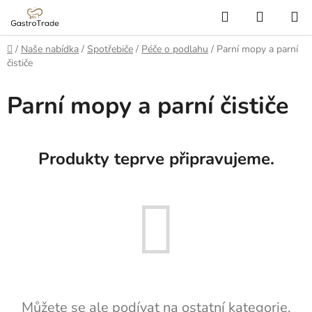
Přejít
Hledat
NÁKUP
na
KOŠÍK
obsah
Domů
/
Naše nabídka
/
Spotřebiče
/
Péče o podlahu
/
Parní mopy a parní
čističe
Parní mopy a parní čističe
Produkty teprve připravujeme.
Můžete se ale podívat na ostatní kategorie.