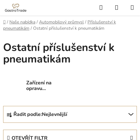
Přejít
Hledat
NÁKUP
na
KOŠÍK
obsah
Domů
/
Naše nabídka
/
Automobilový průmysl
/
Příslušenství k
pneumatikám
/
Ostatní příslušenství k pneumatikám
Ostatní příslušenství k
pneumatikám
Zařízení na
opravu
pneumatik
Ř
Řadit podle:
Nejlevnější
a
z
e
OTEVŘÍT FILTR