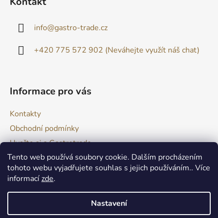
Kontakt
p
a
info
@
gastro-trade.cz
t
í
+420 775 572 902 (Neváhejte využít náš chat)
Informace pro vás
Kontakty
Obchodní podmínky
Uvařte si s Gastrotrade
Tento web používá soubory cookie. Dalším procházením
Naše produkty - Tipy a triky
tohoto webu vyjadřujete souhlas s jejich používáním.. Více
Reklamace zboží
informací
zde
.
Moje objednávka
Nastavení