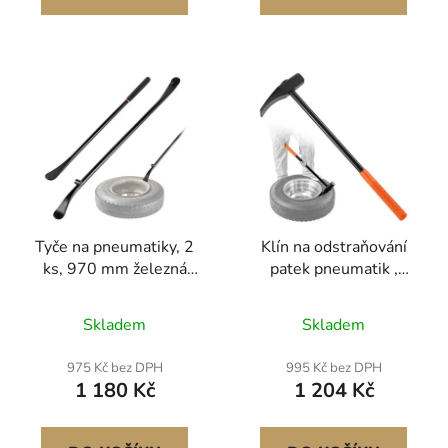
motocykly, se 6 klíči
Tyče na pneumatiky, 2
Klín na odstraňování
ks, 970 mm železná
patek pneumatik ,
lišta pro montáž a
rukojeť 810 mm,
demontáž pneumatik a
kladivo na pneumatiky s
Skladem
Skladem
765 mm lžíce pro
kachním zobákem,
montáž a demontáž
odolný nástroj na
975 Kč bez DPH
995 Kč bez DPH
pneumatik, vysoce
odstraňování patek a
1 180 Kč
1 204 Kč
odolné nástroje z
železná čepel s kachním
masivní legované oceli
zobákem a litinovou
pro nákladní
hlavou pro motocykly,