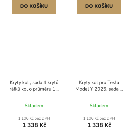
převodní tabulku
stříbrné/černé
DO KOŠÍKU
DO KOŠÍKU
Kryty kol , sada 4 krytů
Kryty kol pro Tesla
ráfků kol o průměru 16
Model Y 2025, sada 4
palců, originální
krytů ráfků kol o
náhrada, kryty nábojů
rozměru 20 palců,
Skladem
Skladem
kol o velikosti R16,
náhradní kryty nábojů
univerzální
kol v originálním stylu,
1 106 Kč bez DPH
1 106 Kč bez DPH
10paprskové kryty ráfků
velikost R20,
1 338 Kč
1 338 Kč
z ABS pro Hyundai
zacvakávací kryty nábojů