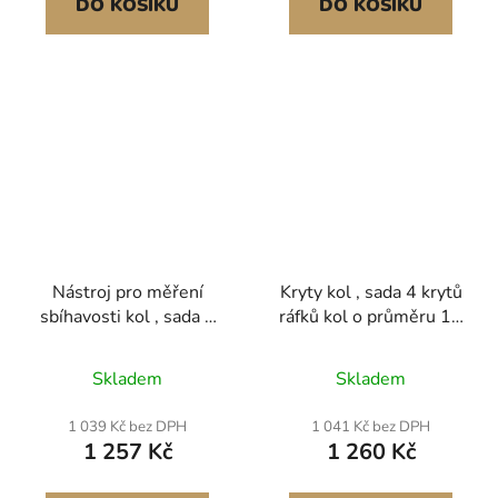
DO KOŠÍKU
DO KOŠÍKU
automobily, návěsy,
automobily, autobusy,
terénní vozidla,
nákladní vozy, čtyřkolky,
autobusy, traktory,
Nástroj pro měření
Kryty kol , sada 4 krytů
sbíhavosti kol , sada 2
ráfků kol o průměru 15
ks seřizovacích desek,
palců, originální
destička pro měření
náhrada, kryty nábojů
Skladem
Skladem
úhlu sbíhavosti z
kol o velikosti R15,
nerezové oceli, 4
univerzální
1 039 Kč bez DPH
1 041 Kč bez DPH
seřizovací tyče a
10paprskové kryty ráfků
1 257 Kč
1 260 Kč
magnetické drážky,
z ABS pro Hyundai
obsahuje měřicí pásky a
Chevrolet Ford Honda,