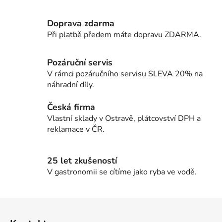
a
á
c
n
Doprava zdarma
í
í
Při platbě předem máte dopravu ZDARMA.
p
r
v
Pozáruční servis
k
V rámci pozáručního servisu SLEVA 20% na
y
náhradní díly.
v
ý
Česká firma
p
Vlastní sklady v Ostravě, plátcovství DPH a
i
reklamace v ČR.
s
u
25 let zkušeností
V gastronomii se cítíme jako ryba ve vodě.
Z
á