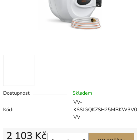
Dostupnost
Skladem
VV-
Kód:
KSSJGQKZSH25MBKW3V0-
VV
2 103 Kč