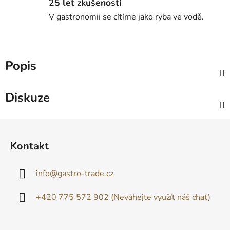
25 let zkušeností
V gastronomii se cítíme jako ryba ve vodě.
Popis
Diskuze
Z
á
Kontakt
p
a
info
@
gastro-trade.cz
t
í
+420 775 572 902 (Neváhejte využít náš chat)