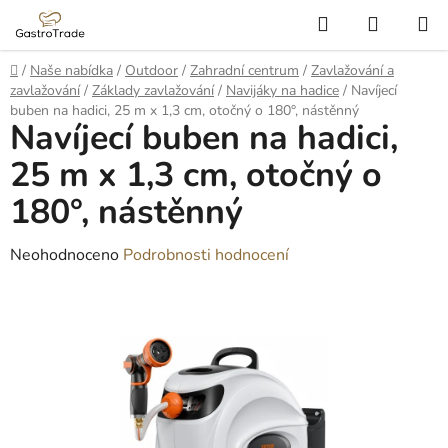
Přejít
Hledat
NÁKUP
na
KOŠÍK
obsah
Domů
/
Naše nabídka
/
Outdoor
/
Zahradní centrum
/
Zavlažování a
zavlažování
/
Základy zavlažování
/
Navijáky na hadice
/
Navíjecí
buben na hadici, 25 m x 1,3 cm, otočný o 180°, nástěnný
Navíjecí buben na hadici,
25 m x 1,3 cm, otočný o
180°, nástěnný
Průměrné
Neohodnoceno
Podrobnosti hodnocení
hodnocení
produktu
je
0,0
z
5
hvězdiček.