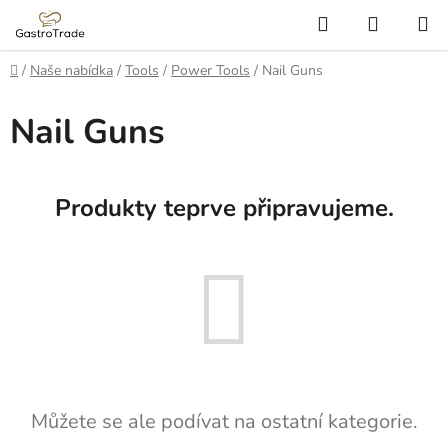
Přejít
Hledat
NÁKUP
na
KOŠÍK
obsah
Domů
/
Naše nabídka
/
Tools
/
Power Tools
/
Nail Guns
Nail Guns
Produkty teprve připravujeme.
Můžete se ale podívat na ostatní kategorie.