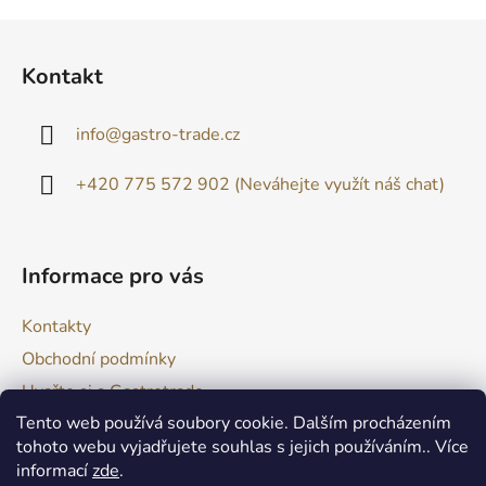
Z
á
Kontakt
p
a
info
@
gastro-trade.cz
t
í
+420 775 572 902 (Neváhejte využít náš chat)
Informace pro vás
Kontakty
Obchodní podmínky
Uvařte si s Gastrotrade
Tento web používá soubory cookie. Dalším procházením
Naše produkty - Tipy a triky
tohoto webu vyjadřujete souhlas s jejich používáním.. Více
Reklamace zboží
informací
zde
.