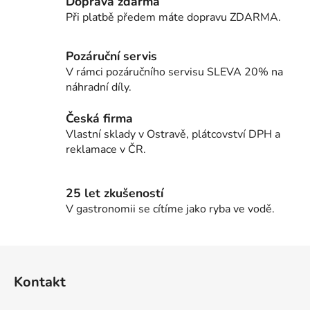
Doprava zdarma
á
d
Při platbě předem máte dopravu ZDARMA.
a
c
Pozáruční servis
í
V rámci pozáručního servisu SLEVA 20% na
p
náhradní díly.
r
v
Česká firma
k
Vlastní sklady v Ostravě, plátcovství DPH a
y
reklamace v ČR.
v
ý
p
25 let zkušeností
i
V gastronomii se cítíme jako ryba ve vodě.
s
u
Z
á
Kontakt
p
a