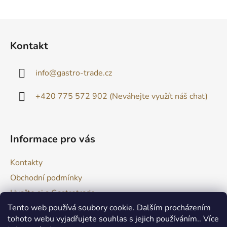
Z
á
Kontakt
p
a
info
@
gastro-trade.cz
t
í
+420 775 572 902 (Neváhejte využít náš chat)
Informace pro vás
Kontakty
Obchodní podmínky
Uvařte si s Gastrotrade
Tento web používá soubory cookie. Dalším procházením
Naše produkty - Tipy a triky
tohoto webu vyjadřujete souhlas s jejich používáním.. Více
Reklamace zboží