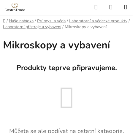
Přejít
Hledat
NÁKUP
na
KOŠÍK
obsah
Domů
/
Naše nabídka
/
Průmysl a věda
/
Laboratorní a vědecké produkty
/
Laboratorní přístroje a vybavení
/
Mikroskopy a vybavení
Mikroskopy a vybavení
Produkty teprve připravujeme.
Můžete se ale podívat na ostatní kategorie.