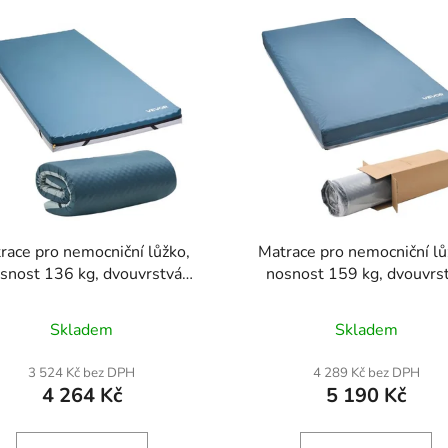
race pro nemocniční lůžko,
Matrace pro nemocniční lů
snost 136 kg, dvouvrstvá
nosnost 159 kg, dvouvrs
á matrace lékařské kvality s
pěnová matrace lékařské kva
žením tlaku pro dlouhodobou
rozložením tlaku pro dlouh
Skladem
Skladem
či, vodotěsná pro ošetření
péči, vodotěsná pro ošetř
oleženin v pečovatelských
proleženin v pečovatelsk
3 524 Kč bez DPH
4 289 Kč bez DPH
mech a domácí péči, 864 x
domech a domácí péči, 91
4 264 Kč
5 190 Kč
1930 x 89 mm
2030 x 153 mm