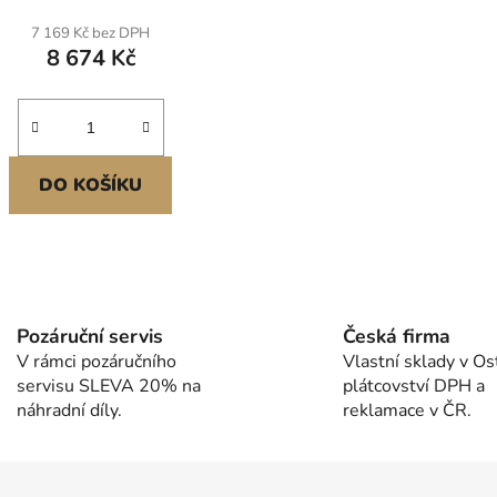
eženin, pro domovy důchodců
7 169 Kč bez DPH
ácí péči, 1067 x 2030 x 153
8 674 Kč
mm
DO KOŠÍKU
O
v
l
Pozáruční servis
Česká firma
á
V rámci pozáručního
Vlastní sklady v Os
d
servisu SLEVA 20% na
plátcovství DPH a
a
náhradní díly.
reklamace v ČR.
c
í
p
r