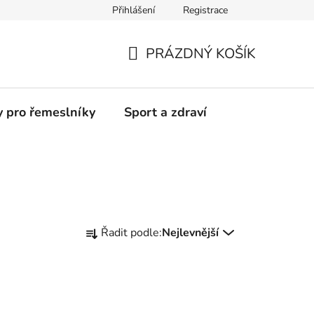
Přihlášení
Registrace
Moje objednávka
PRÁZDNÝ KOŠÍK
NÁKUPNÍ
KOŠÍK
y pro řemeslníky
Sport a zdraví
Ř
Řadit podle:
Nejlevnější
a
z
e
n
í