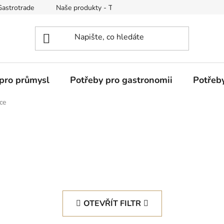
Gastrotrade
Naše produkty - Tipy a triky
Reklamace zboží
pro průmysl
Potřeby pro gastronomii
Potřeb
ce
OTEVŘÍT FILTR