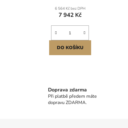
proleženin v pečovatelských
prol
6 564 Kč bez DPH
domech a domácí péči, 914 x
a dom
7 942 Kč
2030 x 153 mm
DO KOŠÍKU
Doprava zdarma
Při platbě předem máte
dopravu ZDARMA.