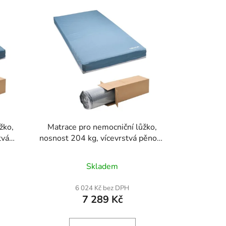
p
r
o
d
u
k
t
ů
žko,
Matrace pro nemocniční lůžko,
tvá
nosnost 204 kg, vícevrstvá pěnová
lity s
matrace lékařské kvality s
odobou
rozložením tlaku pro dlouhodobou
Skladem
ení
péči, vodotěsná pro ošetření
ých
proleženin, pro domovy důchodců
6 024 Kč bez DPH
4 x
a domácí péči, 914 x 2030 x 153
7 289 Kč
mm