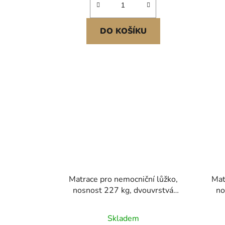
DO KOŠÍKU
Matrace pro nemocniční lůžko,
Mat
nosnost 227 kg, dvouvrstvá
no
pěnová matrace lékařské kvality s
pěnov
rozložením tlaku pro dlouhodobou
rozlo
Skladem
péči, vodotěsná pro ošetření
pé