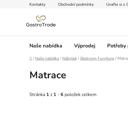
Přejít
Kontakty
Obchodní podmínky
Uvařte si s 
na
obsah
Naše nabídka
Výprodej
Potřeby 
Domů
/
Naše nabídka
/
Nábytek
/
Bedroom Furniture
/
Matra
Matrace
Stránka
1
z
1
-
6
položek celkem