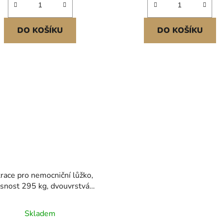
DO KOŠÍKU
DO KOŠÍKU
race pro nemocniční lůžko,
snost 295 kg, dvouvrstvá
á matrace lékařské kvality s
žením tlaku pro dlouhodobou
Skladem
či, vodotěsná pro ošetření