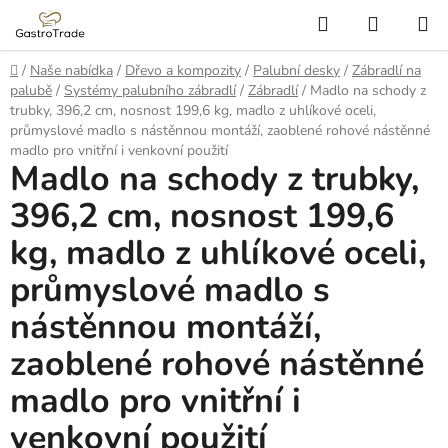
Přejít
Hledat
NÁKUP
na
KOŠÍK
obsah
Domů
/
Naše nabídka
/
Dřevo a kompozity
/
Palubní desky
/
Zábradlí na
palubě
/
Systémy palubního zábradlí
/
Zábradlí
/
Madlo na schody z
trubky, 396,2 cm, nosnost 199,6 kg, madlo z uhlíkové oceli,
průmyslové madlo s nástěnnou montáží, zaoblené rohové nástěnné
madlo pro vnitřní i venkovní použití
Madlo na schody z trubky,
396,2 cm, nosnost 199,6
kg, madlo z uhlíkové oceli,
průmyslové madlo s
nástěnnou montáží,
zaoblené rohové nástěnné
madlo pro vnitřní i
venkovní použití