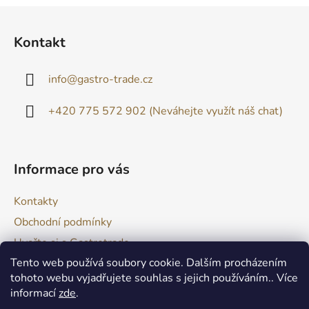
Z
á
Kontakt
p
a
info
@
gastro-trade.cz
t
í
+420 775 572 902 (Neváhejte využít náš chat)
Informace pro vás
Kontakty
Obchodní podmínky
Uvařte si s Gastrotrade
Tento web používá soubory cookie. Dalším procházením
Naše produkty - Tipy a triky
tohoto webu vyjadřujete souhlas s jejich používáním.. Více
Reklamace zboží
informací
zde
.
Moje objednávka