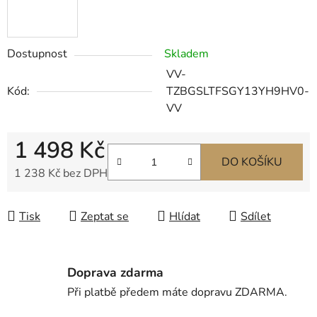
Dostupnost
Skladem
VV-
Kód:
TZBGSLTFSGY13YH9HV0-
VV
1 498 Kč
DO KOŠÍKU
1 238 Kč bez DPH
Měrná cena:
Tisk
Zeptat se
Hlídat
Sdílet
Doprava zdarma
Při platbě předem máte dopravu ZDARMA.