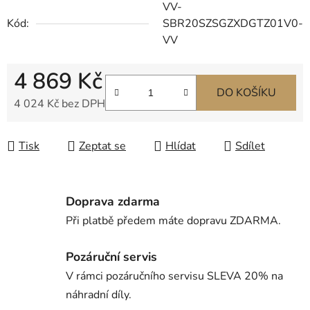
VV-
Kód:
SBR20SZSGZXDGTZ01V0-
VV
4 869 Kč
DO KOŠÍKU
4 024 Kč bez DPH
Měrná cena:
Tisk
Zeptat se
Hlídat
Sdílet
Doprava zdarma
Při platbě předem máte dopravu ZDARMA.
Pozáruční servis
V rámci pozáručního servisu SLEVA 20% na
náhradní díly.