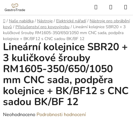
Přejít
Hledat
NÁKUP
na
KOŠÍK
obsah
Domů
/
Naše nabídka
/
Nástroje
/
Elektrické nářadí
/
Nástroje pro obrábění
kovů
/
Příslušenství pro kovovýrobu
/
Lineární kolejnice SBR20 + 3
kuličkové šrouby RM1605-350/650/1050 mm CNC sada, podpěra
kolejnice + BK/BF12 s CNC sadou BK/BF 12
Lineární kolejnice SBR20 +
3 kuličkové šrouby
RM1605-350/650/1050
mm CNC sada, podpěra
kolejnice + BK/BF12 s CNC
sadou BK/BF 12
Průměrné
Neohodnoceno
Podrobnosti hodnocení
hodnocení
produktu