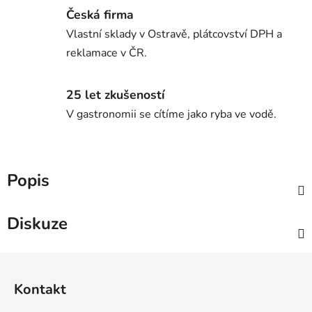
Česká firma
Vlastní sklady v Ostravě, plátcovství DPH a
reklamace v ČR.
25 let zkušeností
V gastronomii se cítíme jako ryba ve vodě.
Popis
Diskuze
Z
á
Kontakt
p