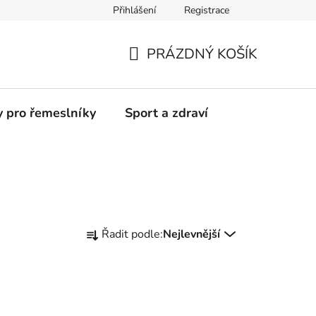
Přihlášení
Registrace
Moje objednávka
PRÁZDNÝ KOŠÍK
NÁKUPNÍ
KOŠÍK
y pro řemeslníky
Sport a zdraví
Ř
Řadit podle:
Nejlevnější
a
z
e
n
í