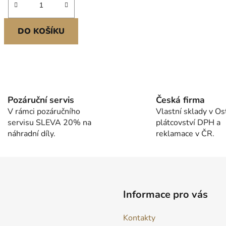
DO KOŠÍKU
O
v
l
Pozáruční servis
Česká firma
á
V rámci pozáručního
Vlastní sklady v Os
d
servisu SLEVA 20% na
plátcovství DPH a
a
náhradní díly.
reklamace v ČR.
c
í
p
r
v
k
Informace pro vás
y
v
Kontakty