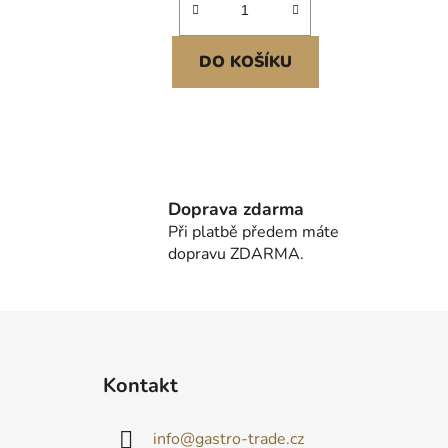
DO KOŠÍKU
Doprava zdarma
Při platbě předem máte
dopravu ZDARMA.
Z
á
Kontakt
p
a
info
@
gastro-trade.cz