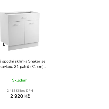
á spodní skříňka Shaker se
suvkou, 31 palců (81 cm)
estavená spodní skříňka se
kami, 81 cm (Š) x 48 cm (H) x
Skladem
 (V), připravená k sestavení,
ířky s tlumeným zavíráním a
2 413 Kč bez DPH
avitelnou policí, pro domácí
2 920 Kč
kancelář