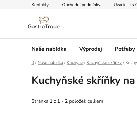
Přejít
Kontakty
Obchodní podmínky
Uvařte si s 
na
obsah
Naše nabídka
Výprodej
Potřeby 
Domů
/
Naše nabídka
/
Kuchyně
/
Kuchyňské skříňky
/
Kuchy
Kuchyňské skříňky na
Stránka
1
z
1
-
2
položek celkem