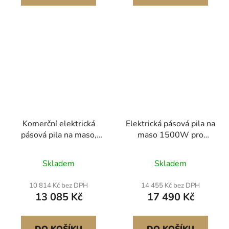
Voděodolný spínač
Komerční elektrická
Elektrická pásová pila na
pásová pila na maso,
maso 1500W pro
650W nerezová stolní
komerční použití,
pila na maso, pracovní
nerezová ocel, pila na
Skladem
Skladem
stůl 315 x 460 mm,
kosti
maximální tloušťka řezu
10 814 Kč bez DPH
14 455 Kč bez DPH
110 mm, řezačka
13 085 Kč
17 490 Kč
mražených ryb na
vepřová a hovězí žebra