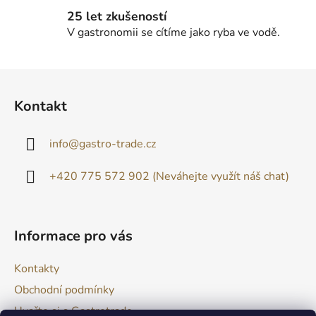
p
25 let zkušeností
i
V gastronomii se cítíme jako ryba ve vodě.
s
u
Z
á
Kontakt
p
a
info
@
gastro-trade.cz
t
í
+420 775 572 902 (Neváhejte využít náš chat)
Informace pro vás
Kontakty
Obchodní podmínky
Uvařte si s Gastrotrade