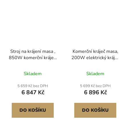
Stroj na krájení masa ,
Komerční kráječ masa,
850W komerční kráječ,
200W elektrický kráječ
5mm vysoce odolný
lahůdek, 350-400
nerezový drtič s čepelí
ot./min. kráječ masa s 8"
Skladem
Skladem
pro vykostěné maso a
čepelí z uhlíkové oceli,
měkkou zeleninu,
nastavitelná tloušťka 0
5 659 Kč bez DPH
5 699 Kč bez DPH
elektrický kráječ
- 0,47 palce, elektrický
6 847 Kč
6 896 Kč
potravin pro kuchyňskou
kráječ masa pro domácí i
restauraci a
komerční použití
supermarket
DO KOŠÍKU
DO KOŠÍKU