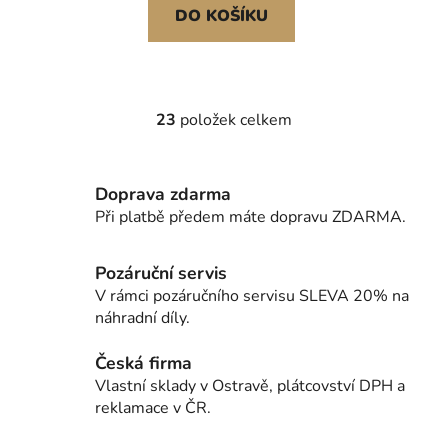
noži na vepřová a hovězí
DO KOŠÍKU
žebra
23
položek celkem
O
v
l
Doprava zdarma
á
d
Při platbě předem máte dopravu ZDARMA.
a
c
Pozáruční servis
í
V rámci pozáručního servisu SLEVA 20% na
p
náhradní díly.
r
v
Česká firma
k
Vlastní sklady v Ostravě, plátcovství DPH a
y
reklamace v ČR.
v
ý