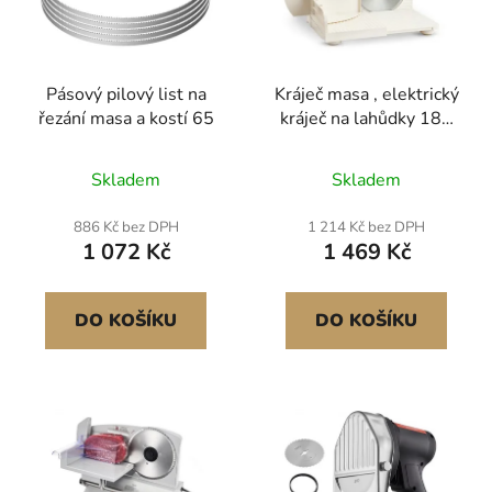
s
u
p
k
r
t
Pásový pilový list na
Kráječ masa , elektrický
o
ů
řezání masa a kostí 65
kráječ na lahůdky 180
d
W s ostrou čepelí 170
u
mm, domácí kráječ masa
Skladem
Skladem
k
s rychlostí krájení 60–
t
90 ot./min., nastavitelná
886 Kč bez DPH
1 214 Kč bez DPH
ů
tloušťka 0–15 mm, pro
1 072 Kč
1 469 Kč
mražené maso, šunku,
bagety a prvotřídní
steak Bezpečnostní
DO KOŠÍKU
DO KOŠÍKU
zámek Bezpečnostní