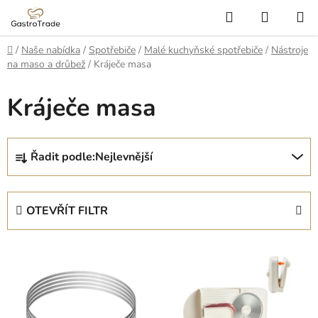
Přejít
Hledat
NÁKUP
na
KOŠÍK
obsah
Domů
/
Naše nabídka
/
Spotřebiče
/
Malé kuchyňské spotřebiče
/
Nástroje
na maso a drůbež
/
Kráječe masa
Kráječe masa
Ř
Řadit podle:
Nejlevnější
a
z
e
OTEVŘÍT FILTR
n
í
V
p
ý
r
p
o
i
d