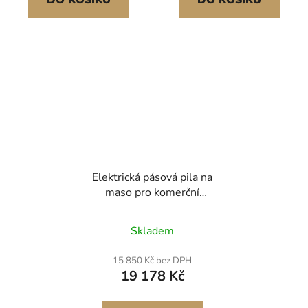
DO KOŠÍKU
DO KOŠÍKU
Elektrická pásová pila na
maso pro komerční
účely, nerezová stolní
pila na kosti s výkonem
Skladem
1800 W, Workbeach
15" x 19,1", maximální
15 850 Kč bez DPH
tloušťka řezu 7,09
19 178 Kč
palce, řezačka
mraženého masa s 5