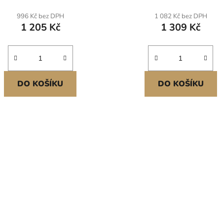
plot pro psy na dvůr a ven
terasu, Balení po 5 kuse
996 Kč bez DPH
1 082 Kč bez DPH
1 205 Kč
1 309 Kč
DO KOŠÍKU
DO KOŠÍKU