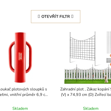
OTEVŘÍT FILTR
loukač plotových sloupků s
Zahradní plot , Zákaz kopání
eťmi, vnitřní průměr 6,9 cm,
(V) x 74,93 cm (D) Zvířecí ba
račka na sloupky v tvaru T
Podzemní dekorativní zahr
plot s roztečí hrotů 16 cm, 
Skladem
Skladem