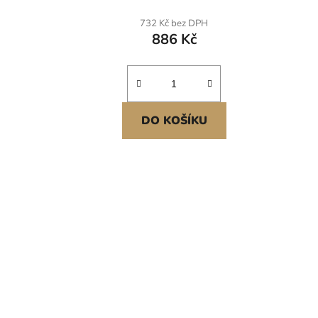
cm, Kovový plot pro psy na dvůr a
venkovní terasu, Balení 10 kusů
732 Kč bez DPH
886 Kč
DO KOŠÍKU