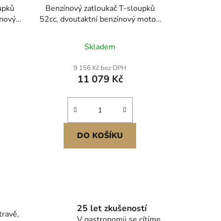
upků
Benzínový zatloukač T-sloupků
ínový
52cc, dvoutaktní benzínový motor,
loupky
přenosný zatloukač plotů o výkonu
oukač
1400 W se 3sloupkovou
Skladem
 rančů
zatloukací hlavou (49/69/100
mm), pro farmy, oplocení rančů,
9 156 Kč bez DPH
vylepšení silnic
11 079 Kč
DO KOŠÍKU
25 let zkušeností
travě,
V gastronomii se cítíme