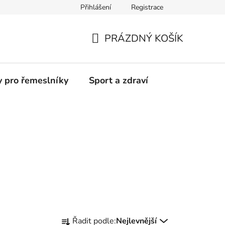
Přihlášení
Registrace
Moje objednávka
PRÁZDNÝ KOŠÍK
NÁKUPNÍ
KOŠÍK
y pro řemeslníky
Sport a zdraví
Ř
Řadit podle:
Nejlevnější