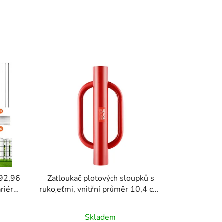
a
z
e
n
í
p
r
o
d
u
k
t
ů
 92,96
Zatloukač plotových sloupků s
riéra,
rukojeťmi, vnitřní průměr 10,4 cm,
adní
Tloukač sloupků do tvaru T
Kovový
Skladem