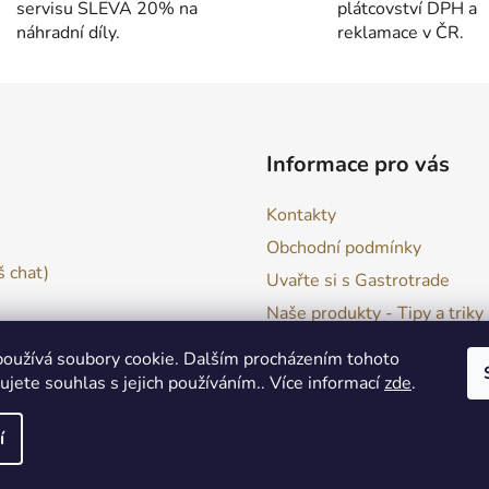
servisu SLEVA 20% na
plátcovství DPH a
a
náhradní díly.
reklamace v ČR.
c
í
p
r
v
k
Informace pro vás
y
v
Kontakty
ý
Obchodní podmínky
p
 chat)
i
Uvařte si s Gastrotrade
s
Naše produkty - Tipy a triky
u
Reklamace zboží
oužívá soubory cookie. Dalším procházením tohoto
Moje objednávka
jete souhlas s jejich používáním.. Více informací
zde
.
í
va vyhrazena.