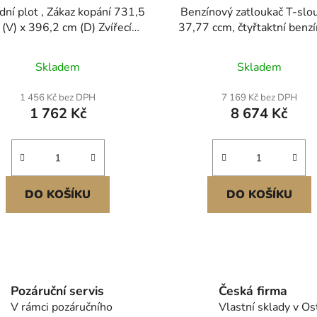
dní plot , Zákaz kopání 731,5
Benzínový zatloukač T-slo
(V) x 396,2 cm (D) Zvířecí
37,77 ccm, čtyřtaktní benz
iéra, Podzemní dekorativní
motor, zatloukač plotů s 2 s
adní plot s roztečí hrotů 5,1
(55/70 mm), přenosný zatl
Skladem
Skladem
ovový plot pro psy na dvůr a
1000 W pro farmy, oplocení
ovní terasu, Balení 28 kusů
a vylepšení silnic.
1 456 Kč bez DPH
7 169 Kč bez DPH
1 762 Kč
8 674 Kč
DO KOŠÍKU
DO KOŠÍKU
O
v
l
Pozáruční servis
Česká firma
á
V rámci pozáručního
Vlastní sklady v Os
d