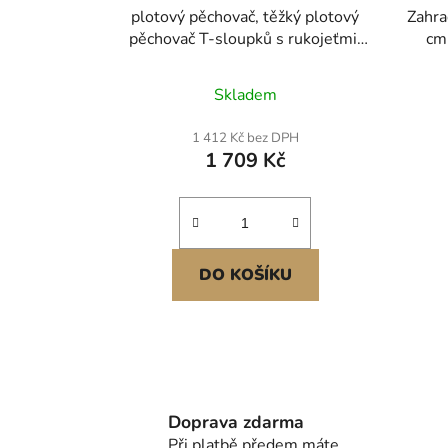
plotový pěchovač, těžký plotový
Zahra
pěchovač T-sloupků s rukojeťmi,
cm 
kovový ruční pěch pro U-kanály,
bar
dřevěný plot, pasuje na T-sloupky
zahr
Skladem
s vnitřním průměrem až 6,1 palce,
cm, K
ideální pro farmu, zahradu, dvůr
venk
1 412 Kč bez DPH
1 709 Kč
DO KOŠÍKU
Doprava zdarma
Při platbě předem máte