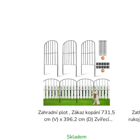
V
ý
p
i
s
p
r
o
d
u
Zahradní plot , Zákaz kopání 731,5
Zat
k
cm (V) x 396,2 cm (D) Zvířecí
rukoj
bariéra, Podzemní dekorativní
bou
t
zahradní plot s roztečí hrotů 5,1
ů
Skladem