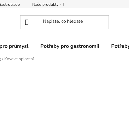
Gastrotrade
Naše produkty - Tipy a triky
Reklamace zboží
pro průmysl
Potřeby pro gastronomii
Potřeb
y
/
Kovové oplocení