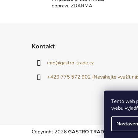
dopravu ZDARMA.
Z
á
Kontakt
p
a
info
@
gastro-trade.cz
t
í
+420 775 572 902 (Neváhejte využít náš
Tento web p
webu vyjadřu
Nastaven
Copyright 2026
GASTRO TRADE
. Všechna prá