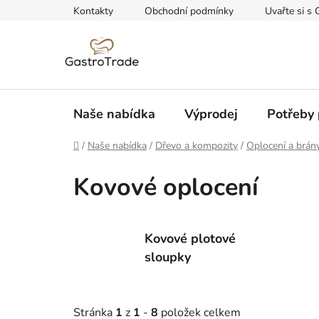
Přejít
Kontakty
Obchodní podmínky
Uvařte si s 
na
obsah
Naše nabídka
Výprodej
Potřeby 
Domů
/
Naše nabídka
/
Dřevo a kompozity
/
Oplocení a brán
Kovové oplocení
Kovové plotové
sloupky
Stránka
1
z
1
-
8
položek celkem