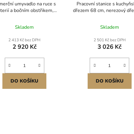
merční umyvadlo na ruce s
Pracovní stanice s kuchyň
terií a bočním obstřikem,
dřezem 68 cm, nerezový dř
zové umyvadlo na mytí, malé
s horní montáží, vestav
yvadlo na ruce, nástěnné
jednodřezové umyvadlo 
Skladem
Skladem
dlo do restaurace, kuchyně,
venkovském stylu s
aru, garáže a domácnosti,
příslušenstvím, dřezy do 
2 413 Kč bez DPH
2 501 Kč bez DPH
17x12,8 palce
nádobí pro karavany, přípr
2 920 Kč
3 026 Kč
kuchyně a bary (černá)
DO KOŠÍKU
DO KOŠÍKU