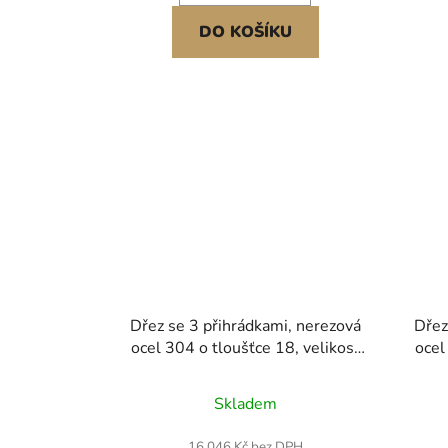
DO KOŠÍKU
Dřez se 3 přihrádkami, nerezová
Dřez
ocel 304 o tloušťce 18, velikost
ocel
dřezu 254x356x254 mm, třídílný
dřez
komerční kuchyňský přípravný a
ko
Skladem
užitkový dřez se 2 odkapávacími
dvoj
deskami a obkladem pro
obkl
16 046 Kč bez DPH