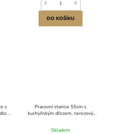
DO KOŠÍKU
e s
Pracovní stanice 55cm s
dlo na
kuchyňským dřezem, nerezový
uce,
dřez 304 s horní montáží,
ové
vestavné jednodřezové umyvadlo
Skladem
chyně,
ve venkovském stylu s