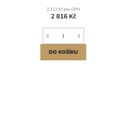
 17 x
příslušenstvím, dřezy do myčky
2 327 Kč bez DPH
nádobí pro karavany, přípravné
2 816 Kč
kuchyně, prádelny, bary
DO KOŠÍKU