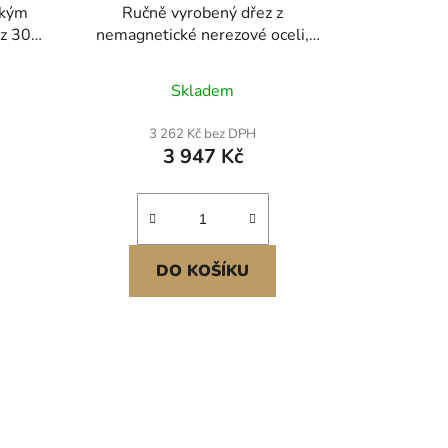
ským
Ručně vyrobený dřez z
ez 304
nemagnetické nerezové oceli,
né
kuchyňský dřez s 1 přihrádkou,
ve
objem 17,5 x 10 x 16,5 palce,
Skladem
obrovský dřez s vanou pro
myčky
farmářský dům, kavárnu, obchod,
3 262 Kč bez DPH
avné
nemocnici
3 947 Kč
DO KOŠÍKU