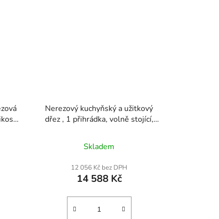
ezová
Nerezový kuchyňský a užitkový
ikost
dřez , 1 přihrádka, volně stojící,
dílný
malý dřez, včetně baterie a nohou,
z s
27"x41", komerční dřezy s jednou
Skladem
mísou pro garáž, restauraci,
,
kuchyň, prádelnu
12 056 Kč bez DPH
mácí
14 588 Kč
sílená