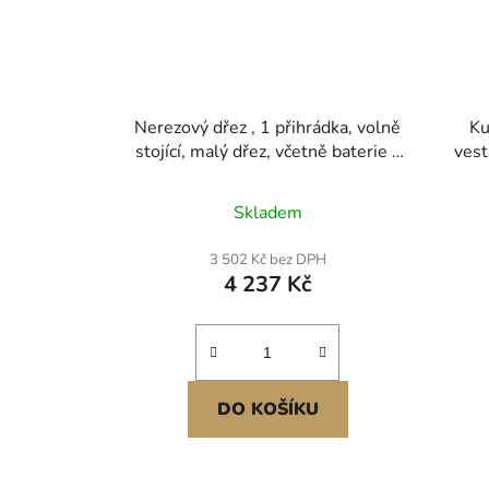
Nerezový dřez , 1 přihrádka, volně
Ku
stojící, malý dřez, včetně baterie a
vest
nohou, 40,6 x 33 x 22,1 cm,
304,
komerční dřez s jednou mísou pro
přís
Skladem
garáž, restauraci, kuchyň,
ná
prádelnu, certifikace NSF
přípr
3 502 Kč bez DPH
4 237 Kč
DO KOŠÍKU