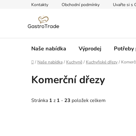
Přejít
Kontakty
Obchodní podmínky
Uvařte si s 
na
obsah
Naše nabídka
Výprodej
Potřeby 
Domů
/
Naše nabídka
/
Kuchyně
/
Kuchyňské dřezy
/
Komerčn
Komerční dřezy
Stránka
1
z
1
-
23
položek celkem