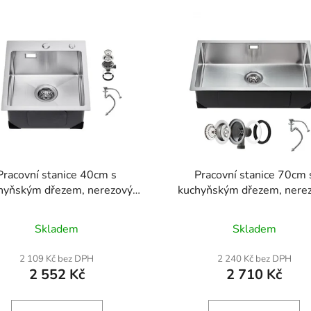
Pracovní stanice 40cm s
Pracovní stanice 70cm 
hyňským dřezem, nerezový
kuchyňským dřezem, nere
řez 304 s horní montáží,
dřezy 304 pod myčku, ves
avný jednodřezový umyvadlo
jednodřezové umyvadlo 
Skladem
Skladem
ve venkovském stylu s
venkovském stylu s
slušenstvím, dřez do myčky
příslušenstvím, dřezy do 
2 109 Kč bez DPH
2 240 Kč bez DPH
obí pro karavany, přípravné
nádobí pro karavany, přípr
2 552 Kč
2 710 Kč
kuchyně, prádelny, bary
kuchyně, prádelny, bar