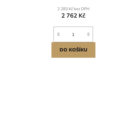
příslušenstvím, dřez do myčky
přís
2 283 Kč bez DPH
nádobí pro karavany, přípravnou
nád
2 762 Kč
kuchyň, prádelnu, bar
DO KOŠÍKU