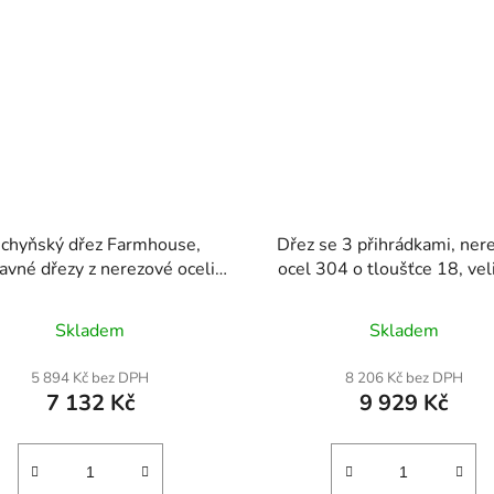
chyňský dřez Farmhouse,
Dřez se 3 přihrádkami, ner
avné dřezy z nerezové oceli
ocel 304 o tloušťce 18, vel
 umyvadlo s horní montáží a
dřezu 254x356x254 mm, tří
ou a příslušenstvím, dřezy do
komerční podbarevný dře
Skladem
Skladem
ky nádobí pro domácnost,
obkladem a efektivním
acovní stanice, přípravnou
odvodněním pro kuchyň
5 894 Kč bez DPH
8 206 Kč bez DPH
hyň a barový dřez, 36 palců
restauraci, food truck a do
7 132 Kč
9 929 Kč
použití Rozteč středů 4" Ze