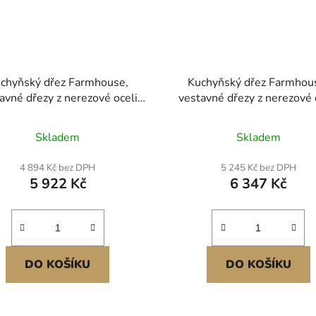
chyňský dřez Farmhouse,
Kuchyňský dřez Farmhou
avné dřezy z nerezové oceli
vestavné dřezy z nerezové 
 umyvadlo s horní montáží a
304, umyvadlo s horní mont
lušenstvím, dřezy do myčky
lištou a příslušenstvím, dře
Skladem
Skladem
dobí pro pracovní stanice,
myčky nádobí pro domácn
avné kuchyně a barové dřezy,
pracovní stanice, příprav
4 894 Kč bez DPH
5 245 Kč bez DPH
33 palců
kuchyň a barový dřez, 30 p
5 922 Kč
6 347 Kč
DO KOŠÍKU
DO KOŠÍKU