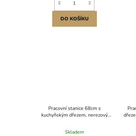
DO KOŠÍKU
Pracovní stanice 68cm s
Pra
kuchyňským dřezem, nerezový
dřeze
dřez 304 s horní montáží,
s
vestavný jednodřezový umyvadlo
j
Skladem
ve venkovském stylu s