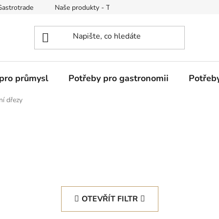
Gastrotrade
Naše produkty - Tipy a triky
Reklamace zboží
pro průmysl
Potřeby pro gastronomii
Potřeb
í dřezy
OTEVŘÍT FILTR