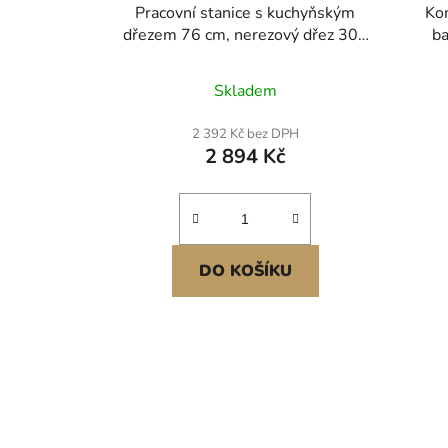
Pracovní stanice s kuchyňským
Ko
dřezem 76 cm, nerezový dřez 304
ba
pod myčku, vestavný dřez s jednou
nere
mísou ve stylu farmářského domu
um
Skladem
s příslušenstvím, dřez do myčky
umyva
nádobí pro karavany, přípravné
b
2 392 Kč bez DPH
kuchyně, prádelny, bary
2 894 Kč
DO KOŠÍKU