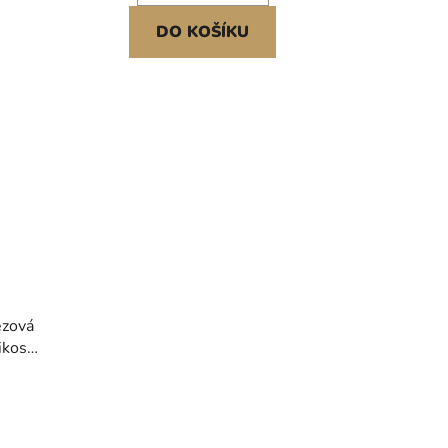
DO KOŠÍKU
ezová
ikost
dílný
vný a
acími
o