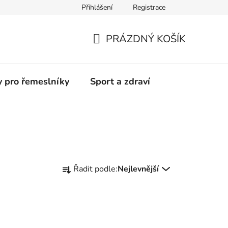
Přihlášení
Registrace
Moje objednávka
PRÁZDNÝ KOŠÍK
NÁKUPNÍ
KOŠÍK
y pro řemeslníky
Sport a zdraví
Ř
Řadit podle:
Nejlevnější
a
z
e
n
í