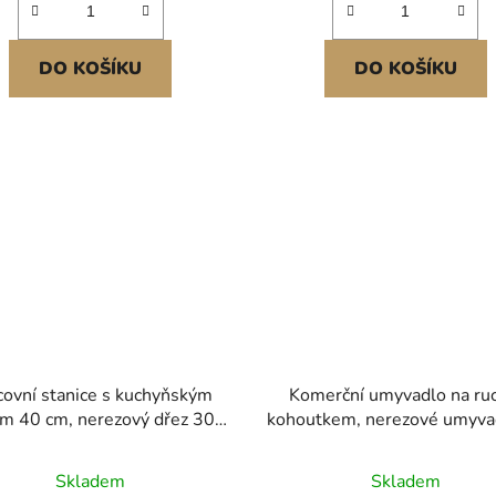
DO KOŠÍKU
DO KOŠÍKU
covní stanice s kuchyňským
Komerční umyvadlo na ruc
m 40 cm, nerezový dřez 304
kohoutkem, nerezové umyva
 horní montáží, vestavné
mytí, malé umyvadlo na r
ednodřezové umyvadlo ve
nástěnné umyvadlo, užitk
Skladem
Skladem
venkovském stylu s
umyvadlo do restaurace, ku