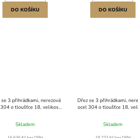
DO KOŠÍKU
DO KOŠÍKU
 se 3 přihrádkami, nerezová
Dřez se 3 přihrádkami, ner
 304 o tloušťce 18, velikost
ocel 304 o tloušťce 18, vel
u 254x356x254 mm, třídílný
dřezu 356x400x279 mm, tří
merční podbarevný dřez s
komerční kuchyňský přípra
Skladem
Skladem
itým odkapávacím otvorem a
užitkový dřez se 2 odkapáv
adem pro kuchyň, restauraci,
deskami a obkladem pr
16 636 Kč bez DPH
18 773 Kč bez DPH