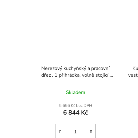
Nerezový kuchyňský a pracovní
Ku
dřez , 1 přihrádka, volně stojící,
vest
malý dřez, včetně baterie a nohou,
304,
533,4 x 1041 mm, komerční dřezy
lišt
Skladem
s jednou mísou pro garáž,
myč
restauraci, kuchyň, prádelnu
pr
5 656 Kč bez DPH
kuc
6 844 Kč