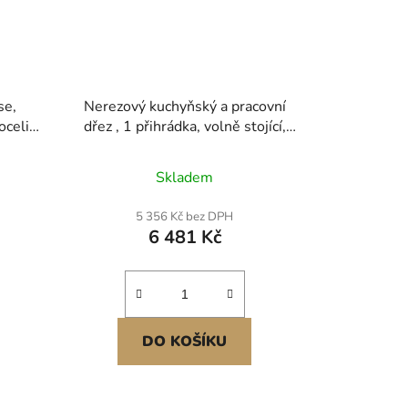
se,
Nerezový kuchyňský a pracovní
oceli
dřez , 1 přihrádka, volně stojící,
áží a
malý dřez, včetně baterie a nohou,
zy do
45,7 x 104,1 cm, komerční dřez s
Skladem
ost,
jednou mísou pro garáž, restauraci,
nou
kuchyň, prádelnu, certifikace NSF
5 356 Kč bez DPH
alců
6 481 Kč
DO KOŠÍKU