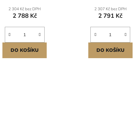
lušenstvím, dřezy do myčky
baru, garáže a domácnosti,
2 304 Kč bez DPH
2 307 Kč bez DPH
obí pro karavany, přípravné
12,8 palce
2 788 Kč
2 791 Kč
kuchyně a bary (černá)
DO KOŠÍKU
DO KOŠÍKU