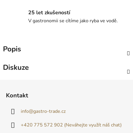
25 let zkušeností
V gastronomii se cítíme jako ryba ve vodě.
Popis
Diskuze
Z
á
Kontakt
p
a
info
@
gastro-trade.cz
t
í
+420 775 572 902 (Neváhejte využít náš chat)