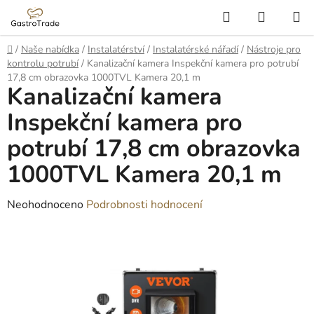
Přejít
Hledat
NÁKUP
na
KOŠÍK
obsah
Domů
/
Naše nabídka
/
Instalatérství
/
Instalatérské nářadí
/
Nástroje pro
kontrolu potrubí
/
Kanalizační kamera Inspekční kamera pro potrubí
17,8 cm obrazovka 1000TVL Kamera 20,1 m
Kanalizační kamera
Inspekční kamera pro
potrubí 17,8 cm obrazovka
1000TVL Kamera 20,1 m
Průměrné
Neohodnoceno
Podrobnosti hodnocení
hodnocení
produktu
je
0,0
z