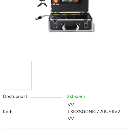
5
hvězdiček.
Dostupnost
Skladem
VV-
Kód:
LXKXSGDNKJ720USJJV2-
VV