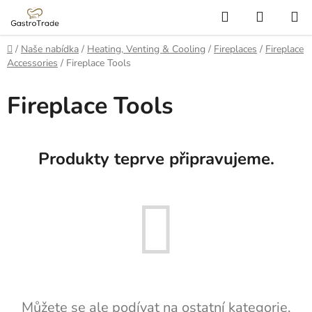
Přejít
Hledat
NÁKUP
na
KOŠÍK
obsah
Domů
/
Naše nabídka
/
Heating, Venting & Cooling
/
Fireplaces
/
Fireplace
Accessories
/
Fireplace Tools
Fireplace Tools
Produkty teprve připravujeme.
Můžete se ale podívat na ostatní kategorie.