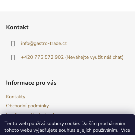
Z
á
Kontakt
p
a
info
@
gastro-trade.cz
t
í
+420 775 572 902 (Neváhejte využít náš chat)
Informace pro vás
Kontakty
Obchodní podmínky
Uvařte si s Gastrotrade
Tento web používá soubory cookie. Dalším procházením
Naše produkty - Tipy a triky
tohoto webu vyjadřujete souhlas s jejich používáním.. Více
Reklamace zboží