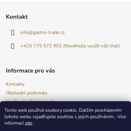
Z
á
Kontakt
p
a
info
@
gastro-trade.cz
t
í
+420 775 572 902 (Neváhejte využít náš chat)
Informace pro vás
Kontakty
Obchodní podmínky
Uvařte si s Gastrotrade
Tento web používá soubory cookie. Dalším procházením
Naše produkty - Tipy a triky
tohoto webu vyjadřujete souhlas s jejich používáním.. Více
Reklamace zboží
informací
zde
.
Moje objednávka