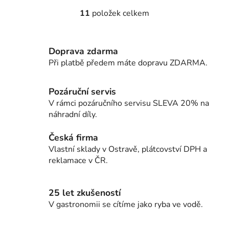
11
položek celkem
O
v
l
Doprava zdarma
á
d
Při platbě předem máte dopravu ZDARMA.
a
c
Pozáruční servis
í
V rámci pozáručního servisu SLEVA 20% na
p
náhradní díly.
r
v
Česká firma
k
Vlastní sklady v Ostravě, plátcovství DPH a
y
reklamace v ČR.
v
ý
p
25 let zkušeností
i
V gastronomii se cítíme jako ryba ve vodě.
s
u