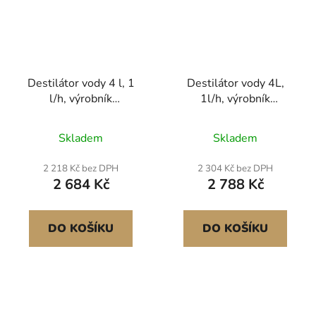
Destilátor vody 4 l, 1
Destilátor vody 4L,
l/h, výrobník
1l/h, výrobník
destilované vody 750
destilované vody,
W s nastavením času 0-
časovač a displej
Skladem
Skladem
99 h a displejem
teploty, stříbrný
teploty, stolní destička z
2 218 Kč bez DPH
2 304 Kč bez DPH
nerezové oceli 304,
2 684 Kč
2 788 Kč
skleněná karafa, čisticí
prášek 3 uhlíkové sáčky,
červený
DO KOŠÍKU
DO KOŠÍKU