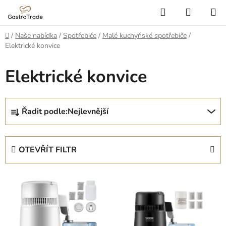
Přejít
Hledat
NÁKUP
na
KOŠÍK
obsah
Domů
/
Naše nabídka
/
Spotřebiče
/
Malé kuchyňské spotřebiče
/
Elektrické konvice
Elektrické konvice
Ř
Řadit podle:
Nejlevnější
a
z
e
OTEVŘÍT FILTR
n
í
V
p
ý
r
p
o
i
d