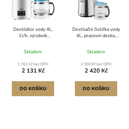
Destilátor vody 4L,
Destilační čistička vody
1l/h, výrobník
4L, pracovní deska,
destilované vody,
nerezový interiér
displej s časem a
Skladem
Skladem
teplotou, bílý
1 761 Kč bez DPH
2 000 Kč bez DPH
2 131 Kč
2 420 Kč
DO KOŠÍKU
DO KOŠÍKU