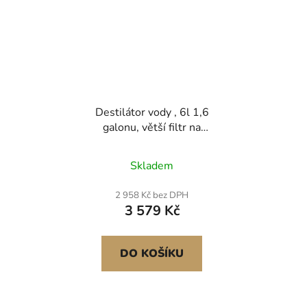
Destilátor vody , 6l 1,6
galonu, větší filtr na
čistou vodu pro domácí
stolní desku, 900W
Skladem
skleněný hrnec,
nerezový vnitřní pitný
2 958 Kč bez DPH
stroj na výrobu čisté
3 579 Kč
vody, stříbrný
DO KOŠÍKU