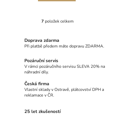
7
položek celkem
O
v
l
Doprava zdarma
á
d
Při platbě předem máte dopravu ZDARMA.
a
c
Pozáruční servis
í
V rámci pozáručního servisu SLEVA 20% na
p
náhradní díly.
r
v
Česká firma
k
Vlastní sklady v Ostravě, plátcovství DPH a
y
reklamace v ČR.
v
ý
p
25 let zkušeností
i