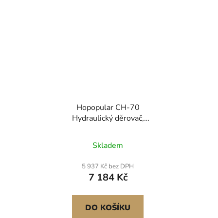
Hopopular CH-70
Hydraulický děrovač,
děrovací nástroj, 35T
ploché měděné
Skladem
elektrické čerpadlo, tvar
L, CP-700 tvar H,
5 937 Kč bez DPH
přípojnice CFP-800-1,
7 184 Kč
wolframová ocel
DO KOŠÍKU