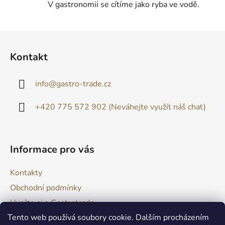
V gastronomii se cítíme jako ryba ve vodě.
s
u
Z
á
Kontakt
p
a
info
@
gastro-trade.cz
t
í
+420 775 572 902 (Neváhejte využít náš chat)
Informace pro vás
Kontakty
Obchodní podmínky
Uvařte si s Gastrotrade
Tento web používá soubory cookie. Dalším procházením
Naše produkty - Tipy a triky