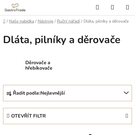
Přejít
Hledat
NÁKUP
na
KOŠÍK
obsah
Domů
/
Naše nabídka
/
Nástroje
/
Ruční nářadí
/
Dláta, pilníky a děrovače
Dláta, pilníky a děrovače
Děrovače a
hřebíkovače
Ř
Řadit podle:
Nejlevnější
a
z
e
OTEVŘÍT FILTR
n
í
V