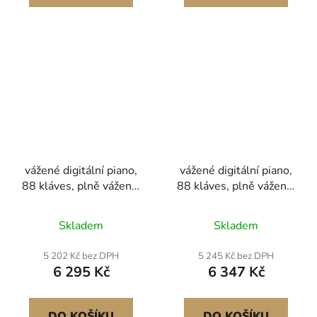
vážené digitální piano,
vážené digitální piano,
88 kláves, plně vážené,
88 kláves, plně vážené,
elektrické piano s duální
elektrické piano, duální
klaviaturou a
klaviatura a
Skladem
Skladem
reproduktory, se sustain
reproduktory s X
pedálem, funkcí
stojanem, sustain pedál,
5 202 Kč bez DPH
5 245 Kč bez DPH
nahrávání, 238 tónů,
funkce nahrávání, 280
6 295 Kč
6 347 Kč
bezdrátové připojení,
tónů, bezdrátové
pro začátečníky, bez
připojení, pro
stojanu.
začátečníky, černé
DO KOŠÍKU
DO KOŠÍKU