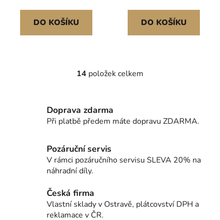
a rytmů, podpora
se sluchátky, pro
Bluetooth/USB/MIDI,
začátečníky
DO KOŠÍKU
DO KOŠÍKU
pro učitele, lekce
14
položek celkem
O
v
l
Doprava zdarma
á
d
Při platbě předem máte dopravu ZDARMA.
a
c
Pozáruční servis
í
V rámci pozáručního servisu SLEVA 20% na
p
náhradní díly.
r
v
Česká firma
k
Vlastní sklady v Ostravě, plátcovství DPH a
y
reklamace v ČR.
v