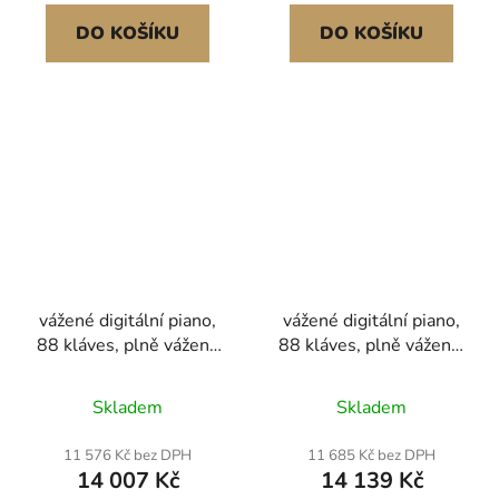
připojení, pro
pro začátečníky, barva
začátečníky, černé
dřeva
DO KOŠÍKU
DO KOŠÍKU
vážené digitální piano,
vážené digitální piano,
88 kláves, plně vážené
88 kláves, plně vážené,
klávesy, duální
elektrické klavírní
klávesnice a
klaviatury s nábytkovým
Skladem
Skladem
reproduktory,
stojanem, napájecí
jednoduchý držák na
adaptér, trojitý pedál,
11 576 Kč bez DPH
11 685 Kč bez DPH
skříňku s dvojitou lavicí
680 tónů, podpora
14 007 Kč
14 139 Kč
pro sluchátka, 200 tónů
bezdrátového připojení,