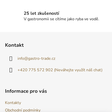
ý
p
25 let zkušeností
i
V gastronomii se cítíme jako ryba ve vodě.
s
u
Z
á
Kontakt
p
a
info
@
gastro-trade.cz
t
í
+420 775 572 902 (Neváhejte využít náš chat)
Informace pro vás
Kontakty
Obchodní podmínky