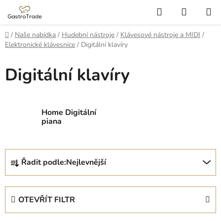
Přejít
Hledat
NÁKUP
na
KOŠÍK
obsah
Domů
/
Naše nabídka
/
Hudební nástroje
/
Klávesové nástroje a MIDI
/
Elektronické klávesnice
/
Digitální klavíry
Digitální klavíry
Home Digitální
piana
Ř
Řadit podle:
Nejlevnější
a
z
e
OTEVŘÍT FILTR
n
í