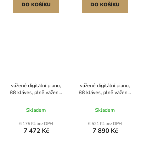
Bluetooth/USB/MIDI,
začátečníky, bílé
DO KOŠÍKU
DO KOŠÍKU
pro začátečníky
vážené digitální piano,
vážené digitální piano,
88 kláves, plně vážené,
88 kláves, plně vážené,
elektrické klavírní
elektrické klavírní
klaviatury s nábytkovým
klávesy se stojanem na
Skladem
Skladem
stojanem, napájecí
noty, trojitý pedál,
adaptér, trojitý pedál,
napájecí adaptér, 280
6 175 Kč bez DPH
6 521 Kč bez DPH
funkce nahrávání, 280
tónů, podpora
7 472 Kč
7 890 Kč
tónů, bezdrátové
bezdrátového připojení,