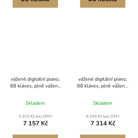
vážené digitální piano,
vážené digitální piano,
88 kláves, plně vážené
88 kláves, plně vážené,
klávesy, elektrické
elektrické klavírní
piano, duální klávesnice
klaviatury s nábytkovým
Skladem
Skladem
a reproduktory,
stojanem, napájecí
jednoduchý držák na
adaptér, trojitý pedál,
5 915 Kč bez DPH
6 045 Kč bez DPH
skříňku se sluchátky,
funkce nahrávání, 280
7 157 Kč
7 314 Kč
200 tónů a rytmů,
tónů, bezdrátové
podpora
připojení, pro