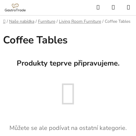
Přejít
Hledat
NÁKUP
na
KOŠÍK
obsah
Domů
/
Naše nabídka
/
Furniture
/
Living Room Furniture
/
Coffee Tables
Coffee Tables
Produkty teprve připravujeme.
Můžete se ale podívat na ostatní kategorie.