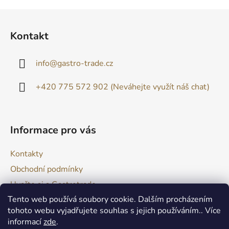
Z
á
Kontakt
p
a
info
@
gastro-trade.cz
t
í
+420 775 572 902 (Neváhejte využít náš chat)
Informace pro vás
Kontakty
Obchodní podmínky
Uvařte si s Gastrotrade
Tento web používá soubory cookie. Dalším procházením
Naše produkty - Tipy a triky
tohoto webu vyjadřujete souhlas s jejich používáním.. Více
Reklamace zboží
informací
zde
.