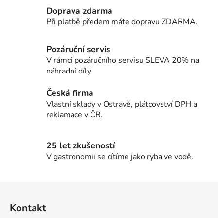
l
Doprava zdarma
á
d
Při platbě předem máte dopravu ZDARMA.
a
c
Pozáruční servis
í
V rámci pozáručního servisu SLEVA 20% na
p
náhradní díly.
r
v
Česká firma
k
Vlastní sklady v Ostravě, plátcovství DPH a
y
reklamace v ČR.
v
ý
p
25 let zkušeností
i
V gastronomii se cítíme jako ryba ve vodě.
s
u
Z
á
Kontakt
p