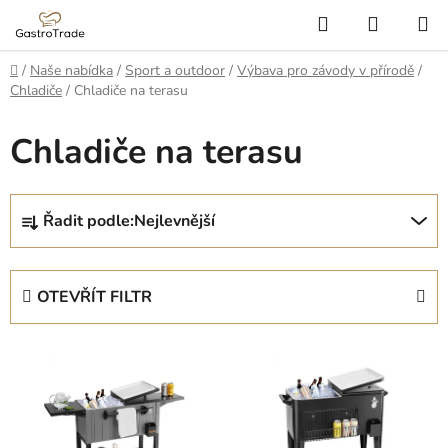
Přejít
Hledat
NÁKUP
na
KOŠÍK
obsah
Domů
/
Naše nabídka
/
Sport a outdoor
/
Výbava pro závody v přírodě
/
Chladiče
/
Chladiče na terasu
Chladiče na terasu
Ř
Řadit podle:
Nejlevnější
a
z
e
OTEVŘÍT FILTR
n
í
V
p
ý
r
p
o
i
d