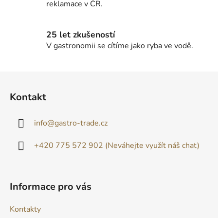
reklamace v ČR.
25 let zkušeností
V gastronomii se cítíme jako ryba ve vodě.
Z
á
Kontakt
p
a
info
@
gastro-trade.cz
t
í
+420 775 572 902 (Neváhejte využít náš chat)
Informace pro vás
Kontakty