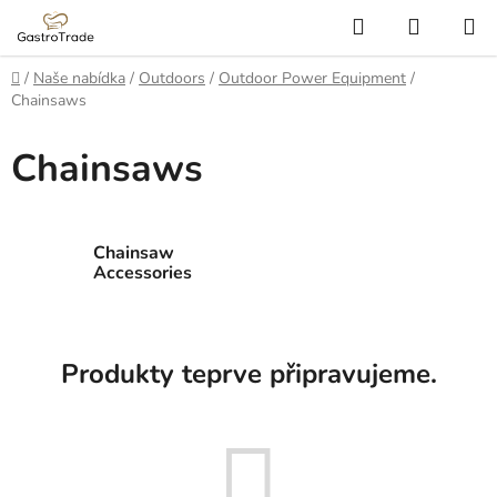
Přejít
Hledat
NÁKUP
na
KOŠÍK
obsah
Domů
/
Naše nabídka
/
Outdoors
/
Outdoor Power Equipment
/
Chainsaws
Chainsaws
Chainsaw
Accessories
Produkty teprve připravujeme.