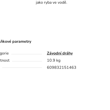
jako ryba ve vodě.
ňkové parametry
gorie
Závodní dráhy
tnost
10.9 kg
609832151463