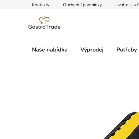
Přejít
Kontakty
Obchodní podmínky
Uvařte si s 
na
obsah
Naše nabídka
Výprodej
Potřeby 