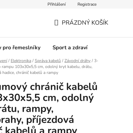
Přihlášení
Registrace
Moje objednávka
PRÁZDNÝ KOŠÍK
NÁKUPNÍ
KOŠÍK
y pro řemeslníky
Sport a zdraví
vení
/
Elektronika
/
Správa kabelů
/
Závodní dráhy
/
3-
 rampu 103x30x5,5 cm, odolný kryt kabelu, drátu,
á hadice, chránič kabelů a rampy
umový chránič kabelů
3x30x5,5 cm, odolný
rátu, rampy,
rahy, příjezdová
ič kabelů a rampy