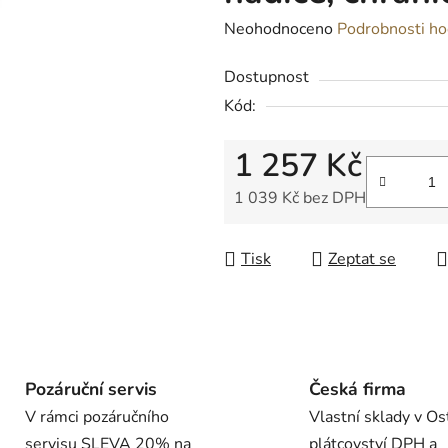
Průměrné
Neohodnoceno
Podrobnosti ho
hodnocení
Dostupnost
produktu
Kód:
je
0,0
1 257 Kč
z
5
1 039 Kč bez DPH
hvězdiček.
Měrná cena:
Tisk
Zeptat se
Pozáruční servis
Česká firma
V rámci pozáručního
Vlastní sklady v Os
servisu SLEVA 20% na
plátcovství DPH a