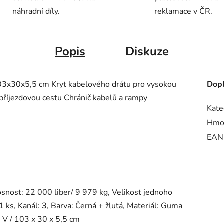
náhradní díly.
reklamace v ČR.
Popis
Diskuze
03x30x5,5 cm Kryt kabelového drátu pro vysokou
Dopl
příjezdovou cestu Chránič kabelů a rampy
Kate
Hmo
EAN
osnost: 22 000 liber/ 9 979 kg, Velikost jednoho
 1 ks, Kanál: 3, Barva: Černá + žlutá, Materiál: Guma
' V / 103 x 30 x 5,5 cm