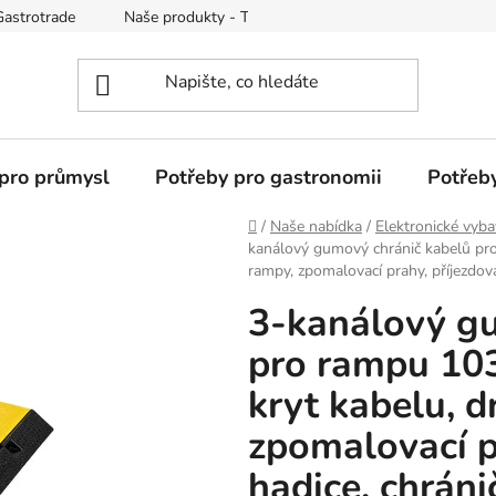
Gastrotrade
Naše produkty - Tipy a triky
Reklamace zboží
pro průmysl
Potřeby pro gastronomii
Potřeb
Domů
/
Naše nabídka
/
Elektronické vyba
kanálový gumový chránič kabelů pro
rampy, zpomalovací prahy, příjezdov
3-kanálový g
pro rampu 10
kryt kabelu, d
zpomalovací p
hadice, chrán