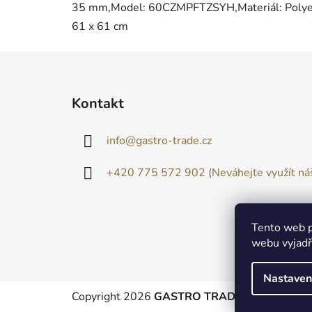
35 mm,Model: 60CZMPFTZSYH,Materiál: Polyeste
61 x 61 cm
Z
á
Kontakt
p
a
info
@
gastro-trade.cz
t
í
+420 775 572 902 (Neváhejte využít náš
Tento web p
webu vyjadřu
Nastaven
Copyright 2026
GASTRO TRADE
. Všechna prá