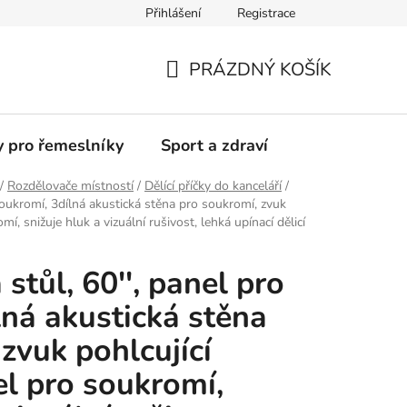
Přihlášení
Registrace
Moje objednávka
PRÁZDNÝ KOŠÍK
NÁKUPNÍ
KOŠÍK
y pro řemeslníky
Sport a zdraví
/
Rozdělovače místností
/
Dělící příčky do kanceláří
/
o soukromí, 3dílná akustická stěna pro soukromí, zvuk
í, snižuje hluk a vizuální rušivost, lehká upínací dělicí
 stůl, 60'', panel pro
lná akustická stěna
zvuk pohlcující
el pro soukromí,