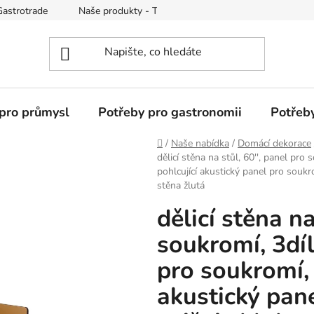
Gastrotrade
Naše produkty - Tipy a triky
Reklamace zboží
pro průmysl
Potřeby pro gastronomii
Potřeb
Domů
/
Naše nabídka
/
Domácí dekorace
dělicí stěna na stůl, 60'', panel pr
pohlcující akustický panel pro soukrom
stěna žlutá
dělicí stěna na
soukromí, 3dí
pro soukromí, 
akustický pan