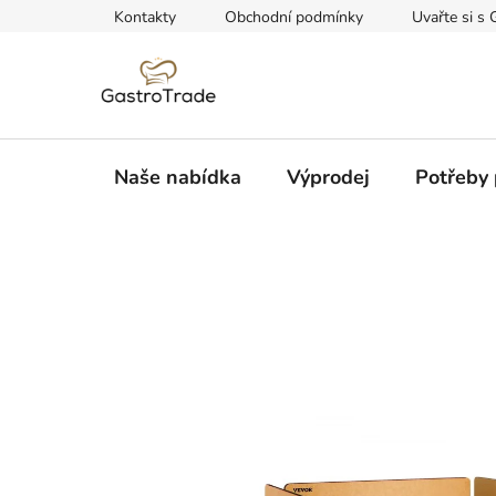
Přejít
Kontakty
Obchodní podmínky
Uvařte si s 
na
obsah
Naše nabídka
Výprodej
Potřeby 