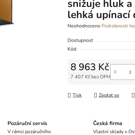
snižuje hluk a 
lehká upínací 
Průměrné
Neohodnoceno
Podrobnosti ho
hodnocení
Dostupnost
produktu
Kód:
je
0,0
8 963 Kč
z
5
7 407 Kč bez DPH
hvězdiček.
Měrná cena:
Tisk
Zeptat se
Pozáruční servis
Česká firma
V rámci pozáručního
Vlastní sklady v Os