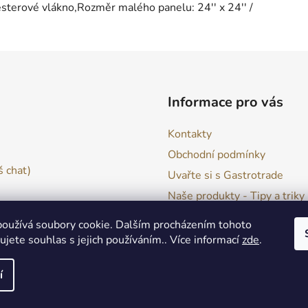
rové vlákno,Rozměr malého panelu: 24'' x 24'' /
Informace pro vás
Kontakty
Obchodní podmínky
 chat)
Uvařte si s Gastrotrade
Naše produkty - Tipy a triky
Reklamace zboží
oužívá soubory cookie. Dalším procházením tohoto
Moje objednávka
jete souhlas s jejich používáním.. Více informací
zde
.
í
va vyhrazena.