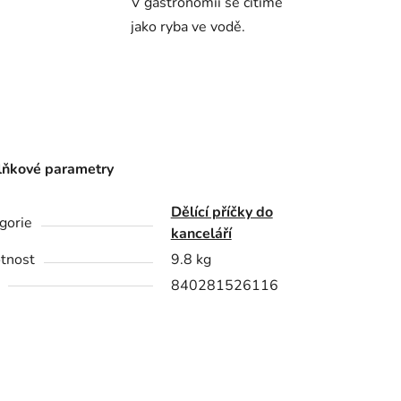
V gastronomii se cítíme
jako ryba ve vodě.
ňkové parametry
Dělící příčky do
gorie
kanceláří
tnost
9.8 kg
840281526116