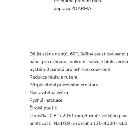
Při platbě předem máte
dopravu ZDARMA.
Dělicí stěna na stůl 60'', 3dílný akustický panel
panel pro ochranu soukromí, snižuje hluk a vizuál
Systém 3 panelů pro ochranu soukromí
Redukce hluku a rušení
Přizpůsobení pracovního prostoru
Nastavitelná výška
Rychlá instalace
Široké použití
Tloušťka: 0,8'' / 20±1 mm,Rozměr velkého panelu
pohltivosti: Nad 0,9 (v rozsahu 125-4000 Hz),Bar