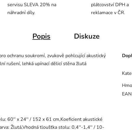
servisu SLEVA 20% na
plátcovství DPH a
náhradní díly.
reklamace v ČR.
Popis
Diskuze
 pro ochranu soukromí, zvukově pohlcující akustický
Dopl
ní rušení, lehká upínací dělicí stěna žlutá
Kate
Hmo
EAN
: 60'' x 24'' / 152 x 61 cm,Koeficient akustické
va: Žlutá,Vhodná tloušťka stolu: 0,4''-1,4'' / 10-