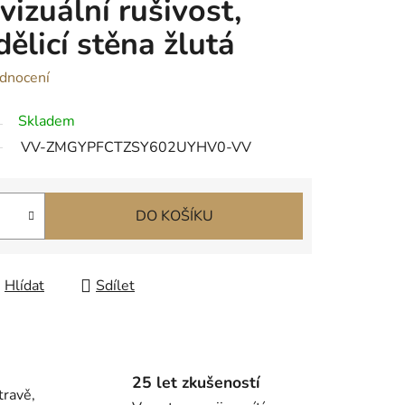
vizuální rušivost,
dělicí stěna žlutá
dnocení
Skladem
VV-ZMGYPFCTZSY602UYHV0-VV
DO KOŠÍKU
Hlídat
Sdílet
25 let zkušeností
travě,